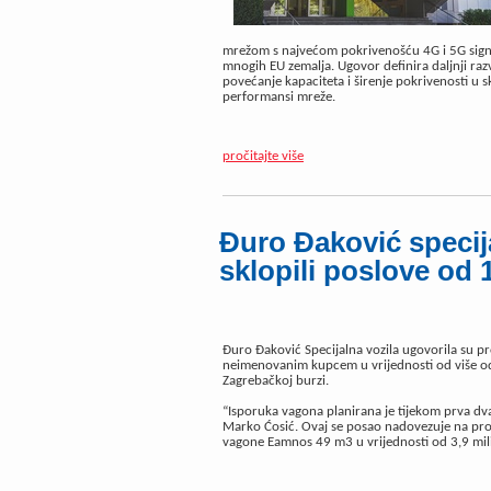
mrežom s najvećom pokrivenošću 4G i 5G signa
mnogih EU zemalja. Ugovor definira daljnji raz
povećanje kapaciteta i širenje pokrivenosti u 
performansi mreže.
pročitajte više
Đuro Đaković specij
sklopili poslove od 1
Đuro Đaković Specijalna vozila ugovorila su p
neimenovanim kupcem u vrijednosti od više od 
Zagrebačkoj burzi.
“Isporuka vagona planirana je tijekom prva dva
Marko Ćosić. Ovaj se posao nadovezuje na proš
vagone Eamnos 49 m3 u vrijednosti od 3,9 mil