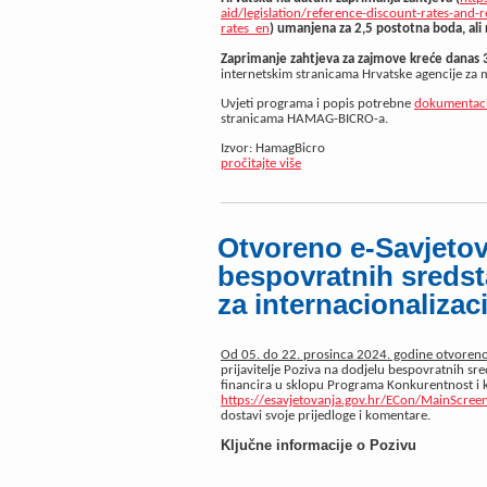
aid/legislation/reference-discount-rates-and-
rates_en
)
umanjena za 2,5 postotna bod
a
, ali
Zaprimanje zahtjeva za zajmove kreće danas 
internetskim stranicama Hrvatske agencije za ma
Uvjeti programa i popis potrebne
dokumentaci
stranicama HAMAG-BICRO-a.
Izvor: HamagBicro
pročitajte više
Otvoreno e-Savjetov
bespovratnih sreds
za internacionalizac
Od 05. do 22. prosinca 2024. godine otvoreno 
prijavitelje Poziva na dodjelu bespovratnih sre
financira u sklopu Programa Konkurentnost i k
https://esavjetovanja.gov.hr/ECon/MainScree
dostavi svoje prijedloge i komentare.
Ključne informacije o Pozivu