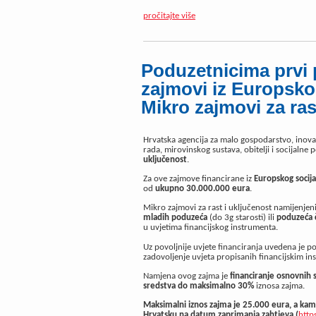
pročitajte više
Poduzetnicima prvi 
zajmovi iz Europsko
Mikro zajmovi za ras
Hrvatska agencija za malo gospodarstvo, inova
rada, mirovinskog sustava, obitelji i socijalne 
uključenost
.
Za ove zajmove financirane iz
Europskog socija
od
ukupno
30.000.000 eura
.
Mikro zajmovi za rast i uključenost namijenjen
mladih poduzeća
(do 3g starosti) ili
poduzeća č
u uvjetima financijskog instrumenta.
Uz povoljnije uvjete financiranja uvedena je po
zadovoljenje uvjeta propisanih financijskim i
Namjena ovog zajma je
financiranje osnovnih 
sredstva do maksimalno 30%
iznosa zajma.
Maksimalni iznos zajma je 25.000 eura
, a
kam
Hrvatsku
na datum zaprimanja zahtjeva
(
http