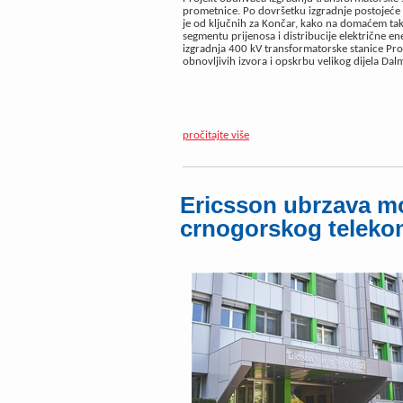
prometnice. Po dovršetku izgradnje postojeće 1
je od ključnih za Končar, kako na domaćem ta
segmentu prijenosa i distribucije električne ene
izgradnja 400 kV transformatorske stanice Pro
obnovljivih izvora i opskrbu velikog dijela Dalm
pročitajte više
Ericsson ubrzava m
crnogorskog telek