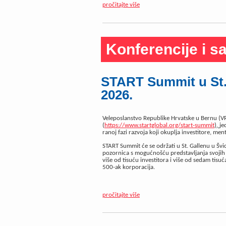
pročitajte više
Konferencije i sa
START Summit u St. G
2026.
Veleposlanstvo Republike Hrvatske u Bernu (
(
https://www.startglobal.org/start-summit
),
je
ranoj fazi razvoja koji okuplja investitore, men
START Summit će se održati u St. Gallenu u Švic
pozornica s mogućnošću predstavljanja svojih 
više od tisuću investitora i više od sedam tis
500-ak korporacija.
pročitajte više