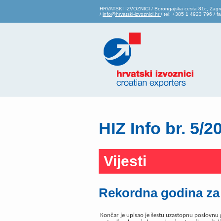
HRVATSKI IZVOZNICI / Borongajska cesta 81c, Zagr
/
info@hrvatski-izvoznici.hr
/ tel: +385 1 4923 796 / 
HIZ Info br. 5/2
Vijesti
Rekordna godina za
Končar je upisao je šestu uzastopnu poslovnu 