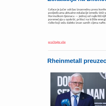
Coface je jučer održao izvanrednu press konfe
posljedicama aktualne eskalacije između SAD‑a,
Hormuškom tjesnacu — jednoj od najkritičnijih 
poremećaja u opskrbi, pritisci na tržište energ
rizike koji sežu daleko izvan samih cijena naft
pročitajte više
Rheinmetall preuze