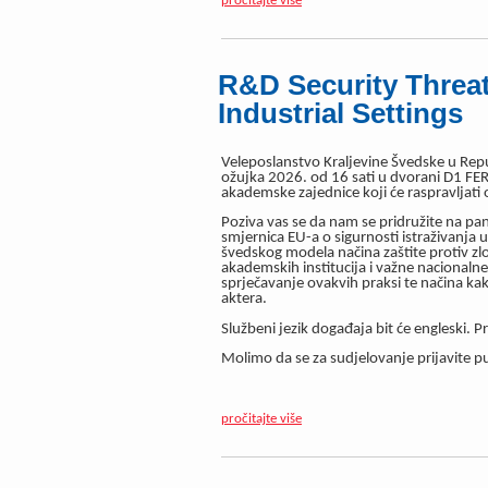
pročitajte više
R&D Security Threat
Industrial Settings
Veleposlanstvo Kraljevine Švedske u Repu
ožujka 2026. od 16 sati u dvorani D1 FER
akademske zajednice koji će raspravljati o
Poziva vas se da nam se pridružite na pa
smjernica EU-a o sigurnosti istraživanja
švedskog modela načina zaštite protiv zl
akademskih institucija i važne nacionalne 
sprječavanje ovakvih praksi te načina ka
aktera.
Službeni jezik događaja bit će engleski.
P
Molimo da se za sudjelovanje prijavite 
pročitajte više