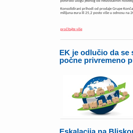
potvrdio ulogu jednog od neizostavnih nositelj
Konsolidirani prihodi od prodaje Grupe Končar 
milijuna eura ili 25,2 posto više u odnosu na 
pročitajte više
EK je odlučio da s
počne privremeno p
Eskalacija na Blisko