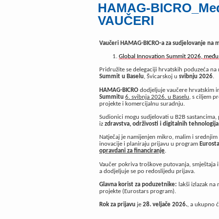
HAMAG-BICRO_Među
VAUČERI
Vaučeri HAMAG-BICRO-a za sudjelovanje na
Global Innovation Summit 2026, međun
Pridružite se delegaciji hrvatskih poduzeća 
Summit u Baselu
, Švicarskoj u
svibnju 2026
.
HAMAG-BICRO
dodjeljuje vaučere hrvatskim 
Summitu
6. svibnja 2026. u Baselu
, s ciljem 
projekte i komercijalnu suradnju.
Sudionici mogu sudjelovati u B2B sastancima, p
iz
zdravstva, održivosti i digitalnih tehnologija
Natječaj je namijenjen mikro, malim i srednjim
inovacije i planiraju prijavu u program
Eurosta
opravdani za financiranje
.
Vaučer pokriva troškove putovanja, smještaja il
a dodjeljuje se po redoslijedu prijava.
Glavna korist za poduzetnike:
lakši izlazak n
projekte (Eurostars program).
Rok za prijavu
je
28. veljače 2026.
, a ukupno ć