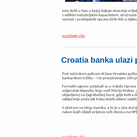
smo došli u fazu u kojoj daljnje stvaranje vrij
s velikim industrijskim kapacitetom, stručnosti 
osnivač i predsjednik Uprave DOK-ING-a Vjeko
pročitajte više
Croatia banka ulazi
Pod većinskom palicom države Hrvatska pošt
bankarskom tržištu – i to preuzimanjem 100-po
Formalni ugovor potpisali su u srijedu Uprava
osiguranje depozita, koju vodi Marija Hrebac, 
objavljenoj na Zagrebačkoj burzi, gdje kotira d
zaključenje posla tek treba dobiti zeleno svjet
S obzirom na istog vlasnika, a to je u oba sluča
nakon kojih slijedi prijenos svih dionica na HP