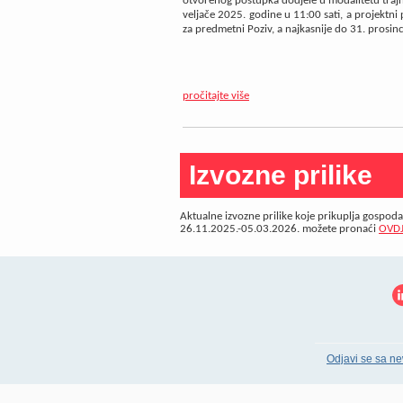
otvorenog postupka dodjele u modalitetu trajn
veljače 2025. godine u 11:00 sati, a projektni 
za predmetni Poziv, a najkasnije do 31. prosinc
pročitajte više
Izvozne prilike
Aktualne izvozne prilike koje prikuplja gospod
26.11.2025.-05.03.2026. možete pronaći
OVD
Odjavi se sa ne