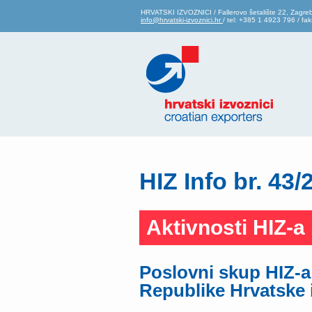
HRVATSKI IZVOZNICI / Fallerovo šetalište 22, Zagre
info@hrvatski-izvoznici.hr
/ tel: +385 1 4923 796 / f
HIZ Info br. 43/
Aktivnosti HIZ-a
Poslovni skup HIZ-a
Republike Hrvatske i