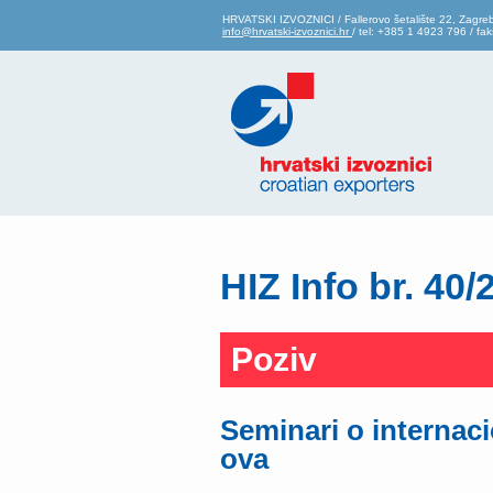
HRVATSKI IZVOZNICI / Fallerovo šetalište 22, Zagre
info@hrvatski-izvoznici.hr
/ tel: +385 1 4923 796 / f
HIZ Info br. 40/
Poziv
Seminari o internaci
ova