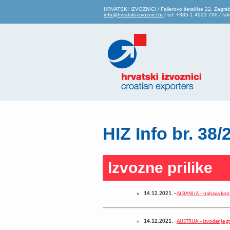
HRVATSKI IZVOZNICI / Fallerovo šetalište 22, Zagre
info@hrvatski-izvoznici.hr
/ tel: +385 1 4923 796 / f
HIZ Info br. 38/
Izvozne prilike
14.12.2021.
-
ALBANIJA – nabava kon
14.12.2021.
-
AUSTRIJA – izvođenje g