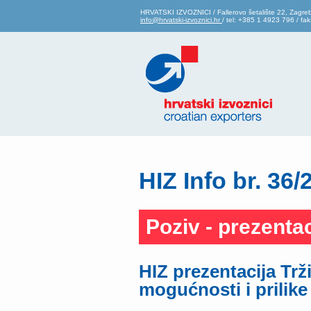
HRVATSKI IZVOZNICI / Fallerovo šetalište 22, Zagre
info@hrvatski-izvoznici.hr
/ tel: +385 1 4923 796 / f
HIZ Info br. 36/
Poziv - prezentac
HIZ prezentacija Tr
mogućnosti i prilike