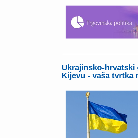
Ukrajinsko-hrvatski
Kijevu - vaša tvrtka