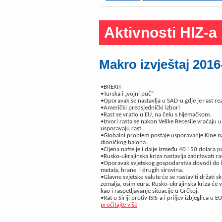
Aktivnosti HIZ-a
Makro izvještaj 2016
•BREXIT
•Turska i „vojni puč”
•Oporavak se nastavlja u SAD-u gdje je rast r
•Američki predsjednički izbori
•Rast se vratio u EU, na čelu s Njemačkom.
•Izvori rasta se nakon Velike Recesije vraćaju 
usporavaju rast .
•Globalni problem postaje usporavanje Kine na
dioničkog balona.
•Cijena nafte je i dalje između 40 i 50 dolara p
•Rusko-ukrajinska kriza nastavlja zadržavati ra
•Oporavak svjetskog gospodarstva dovodi do bla
metala, hrane i drugih sirovina.
•Glavne svjetske valute će se nastaviti držati
zemalja, osim eura. Rusko-ukrajinska kriza će vi
kao i raspetljavanje situacije u Grčkoj.
•Rat u Siriji protiv ISIS-a i priljev izbjeglica u
pročitajte više