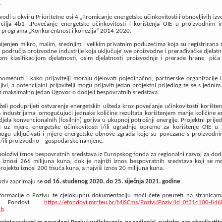
.
vodi u okviru Prioritetne osi 4 „Promicanje energetske učinkovitosti i obnovljivih izvo
 cilja 4b1 „Povećanje energetske učinkovitosti i korištenja OIE u proizvodnim in
 programa „Konkurentnost i kohezija“ 2014-2020.
ijenjen mikro, malim, srednjim i velikim privatnim poduzećima koja su registrirana 
iz područja proizvodne industrije koja uključuje sve proizvodne i prerađivačke djelatn
om klasifikacijom djelatnosti, osim djelatnosti proizvodnje i prerade hrane, pića
omenuti i kako prijavitelji moraju djelovati pojedinačno, partnerske organizacije 
jivi, a potencijalni prijavitelji mogu prijaviti jedan projektni prijedlog te se s jednim
i maksimalno jedan Ugovor o dodjeli bespovratnih sredstava.
eli poduprijeti ostvarenje energetskih ušteda kroz povećanje učinkovitosti korišten
industrijama, omogućujući jednake količine rezultata korištenjem manje količine en
jela konvencionalnih (fosilnih) goriva u ukupnoj potrošnji energije. Projektni prijed
 uz mjere energetske učinkovitosti i/ili ugradnje opreme za korištenje OIE u
gu uključivati i mjere energetske obnove zgrada koje su povezane s proizvodn
 i/ili proizvodno – gospodarske namjene.
loživi iznos bespovratnih sredstava iz Europskog fonda za regionalni razvoj za dod
 iznosi 266 milijuna kuna, dok je najniži iznos bespovratnih sredstava koji se mož
ojektu iznosi 200 tisuća kuna, a najviši iznos 20 milijuna kuna.
oziv zaprimaju se
od 16. studenog 2020. do 25. siječnja 2021. godine
.
informacije o Pozivu te cjelokupnu dokumentaciju moći ćete preuzeti na stranicam
ni Fondovi:
https://efondovi.mrrfeu.hr/MISCms/Pozivi/Poziv?id=0f31c100-846
3b
.