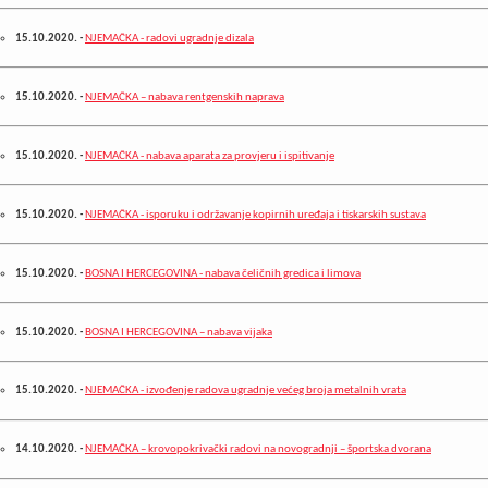
15.10.2020.
-
NJEMAČKA - radovi ugradnje dizala
15.10.2020.
-
NJEMAČKA – nabava rentgenskih naprava
15.10.2020.
-
NJEMAČKA - nabava aparata za provjeru i ispitivanje
15.10.2020.
-
NJEMAČKA - isporuku i održavanje kopirnih uređaja i tiskarskih sustava
15.10.2020.
-
BOSNA I HERCEGOVINA - nabava čeličnih gredica i limova
15.10.2020.
-
BOSNA I HERCEGOVINA – nabava vijaka
15.10.2020.
-
NJEMAČKA - izvođenje radova ugradnje većeg broja metalnih vrata
14.10.2020.
-
NJEMAČKA – krovopokrivački radovi na novogradnji – športska dvorana