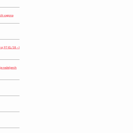
čkih vagona
oj 97-EL/18 – I
je neželjenih