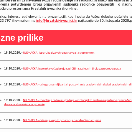
zainteresirani za navedeni Poziv i sudjelovanje na radionici, svakako nas obavijestit
ema potvrđenom broju prijavljenih sudionika radionice obavijestiti o način
zički u prostorijama Hrvatskih izvoznika ili on-line.
kaz interesa sudjelovanja na prezentaciji, kao i potvrdu Vašeg dolaska pošaljete 
 23 797 ili e-mailom na
info@hrvatski-izvoznici.hr
najkasnije do 30. listopada 2020.g
zne prilike
19.10.2020.
-
NJEMAČKA -isporuka dva vatrogasna vozila s opremom
19.10.2020.
-
NJEMAČKA-isporuka većeg broja različitih rasvjetnih tijela za potrebe grada
19.10.2020.
-
NJEMAČKA - usluge unajmljivanja i postavljanja građevinskih skela i građevinskih di
19.10.2020.
-
NJEMAČKA - izvođenje radova ugradnje ventilacijskih sustava za potrebe preuređenj
dvorane s bazenima za plivanje
19.10.2020.
-
NJEMAČKA - čišćenje vojnih prostorija na određeno vrijeme