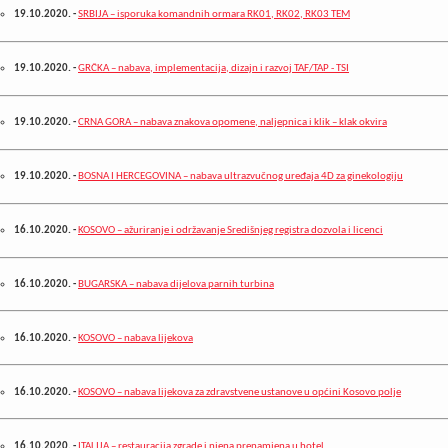
19.10.2020.
-
SRBIJA – isporuka komandnih ormara RK01, RK02, RK03 TEM
19.10.2020.
-
GRČKA – nabava, implementacija, dizajn i razvoj TAF/TAP - TSI
19.10.2020.
-
CRNA GORA – nabava znakova opomene, naljepnica i klik – klak okvira
19.10.2020.
-
BOSNA I HERCEGOVINA – nabava ultrazvučnog uređaja 4D za ginekologiju
16.10.2020.
-
KOSOVO – ažuriranje i održavanje Središnjeg registra dozvola i licenci
16.10.2020.
-
BUGARSKA – nabava dijelova parnih turbina
16.10.2020.
-
KOSOVO – nabava lijekova
16.10.2020.
-
KOSOVO – nabava lijekova za zdravstvene ustanove u općini Kosovo polje
16.10.2020.
-
ITALIJA – restauracija zgrade i njena prenamjena u hotel