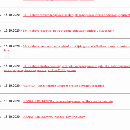
16.10.2020.
-
BIH – nabava rezervnih dijelova i materijala za popravak i tekuće održavanje putni
16.10.2020.
-
BIH – nabava reagensa i potrošnog materijala za transfuziju i laboratorij
16.10.2020.
-
BIH – nabava i modernizacija teleinformacijskog sustava BH-Gasa prema projektu br
faza
16.10.2020.
-
BIH – nabava električne energije za pokrivanje prijenosnih gubitaka i za kompenzaci
odstupanja regulacionog područja BIH za 2021. godinu
16.10.2020.
-
ALBANIJA – konzultantske usluge za projekt u gradu Gjirokastra
15.10.2020.
-
BOSNA I HERCEGOVINA - nabava usluge sanacije filtera rashladne vode
15.10.2020.
-
BOSNA I HERCEGOVINA - nabavu i zamjena Sicam