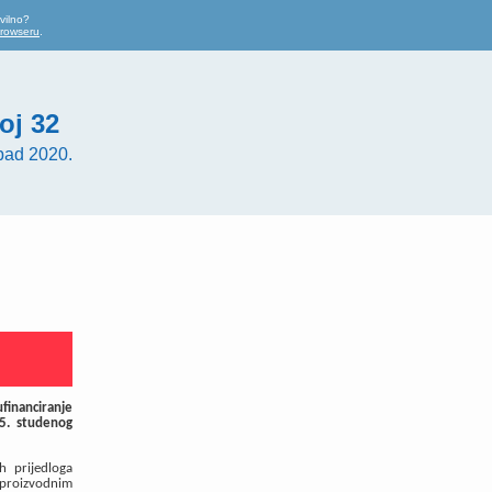
vilno?
browseru
.
oj 32
pad 2020.
ufinanciranje
5. studenog
h prijedloga
 proizvodnim