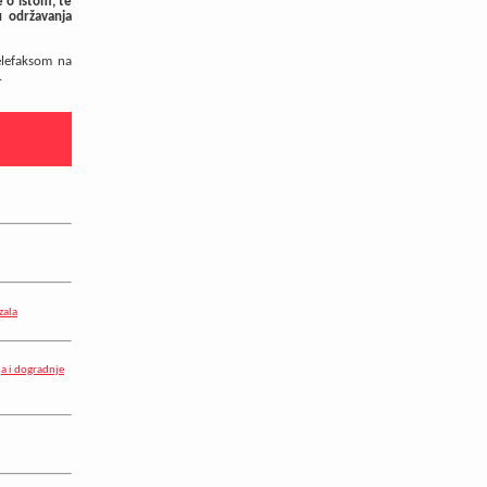
e o istom, te
u održavanja
telefaksom na
.
zala
a i dogradnje