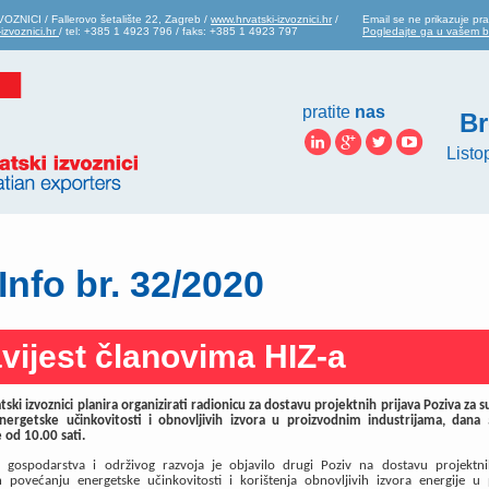
ZNICI / Fallerovo šetalište 22, Zagreb /
www.hrvatski-izvoznici.hr
/
Email se ne prikazuje pra
izvoznici.hr
/ tel: +385 1 4923 796 / faks: +385 1 4923 797
Pogledajte ga u vašem 
pratite
nas
Br
Listo
Info br. 32/2020
vijest članovima HIZ-a
ski izvoznici planira organizirati radionicu za dostavu projektnih prijava Poziva za s
nergetske učinkovitosti i obnovljivih izvora u proizvodnim industrijama, dana
 od 10.00 sati
.
o gospodarstva i održivog razvoja je objavilo drugi Poziv na dostavu projektni
h povećanju energetske učinkovitosti i korištenja obnovljivih izvora energije u