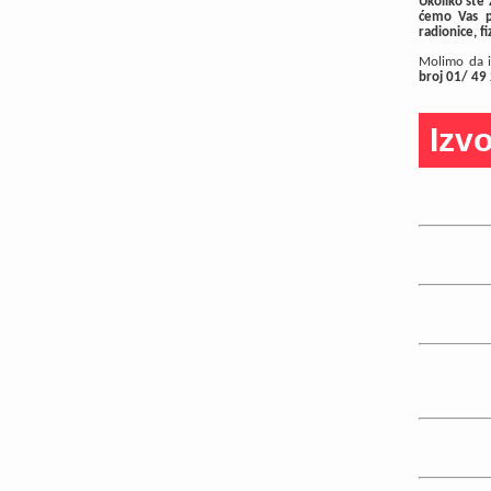
Ukoliko ste 
ćemo Vas pr
radionice, fi
Molimo da is
broj 01/ 49
Izvo