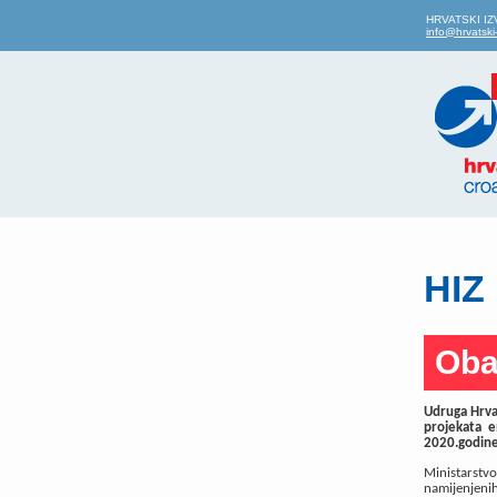
HRVATSKI IZVO
info@hrvatski-
HIZ 
Oba
Udruga Hrvat
projekata e
2020.godine
Ministarstv
namijenjeni