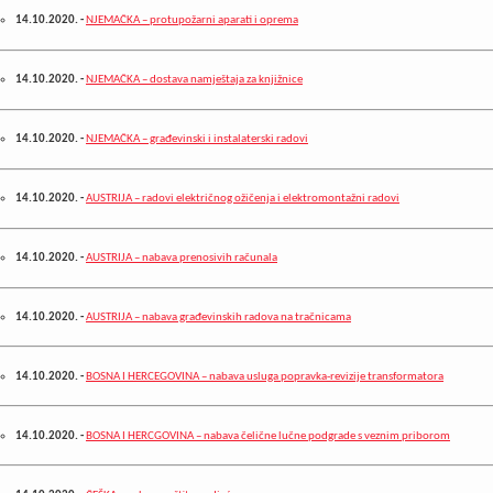
14.10.2020.
-
NJEMAČKA – protupožarni aparati i oprema
14.10.2020.
-
NJEMAČKA – dostava namještaja za knjižnice
14.10.2020.
-
NJEMAČKA – građevinski i instalaterski radovi
14.10.2020.
-
AUSTRIJA – radovi električnog ožičenja i elektromontažni radovi
14.10.2020.
-
AUSTRIJA – nabava prenosivih računala
14.10.2020.
-
AUSTRIJA – nabava građevinskih radova na tračnicama
14.10.2020.
-
BOSNA I HERCEGOVINA – nabava usluga popravka-revizije transformatora
14.10.2020.
-
BOSNA I HERCGOVINA – nabava čelične lučne podgrade s veznim priborom