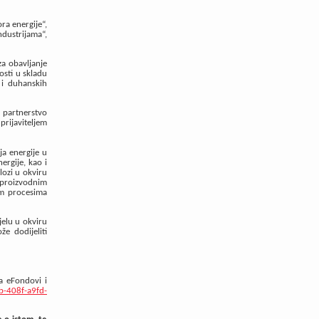
ra energije“,
dustrijama“,
za obavljanje
osti u skladu
 i duhanskih
i partnerstvo
 prijaviteljem
ja energije u
ergije, kao i
lozi u okviru
 proizvodnim
im procesima
jelu u okviru
e dodijeliti
a eFondovi i
b-408f-a9fd-