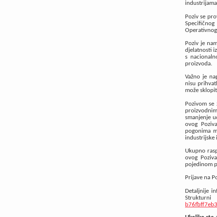
industrijama
Poziv se pro
Specifičnog
Operativnog
Poziv je nam
djelatnosti 
s nacionaln
proizvoda.
Važno je nap
nisu prihvatl
može sklopit
Pozivom se ž
proizvodnim 
smanjenje ud
ovog Poziva
pogonima mo
industrijske
Ukupno raspo
ovog Poziva
pojedinom pr
Prijave na P
Detaljnije 
Struktur
b76fbff7eb