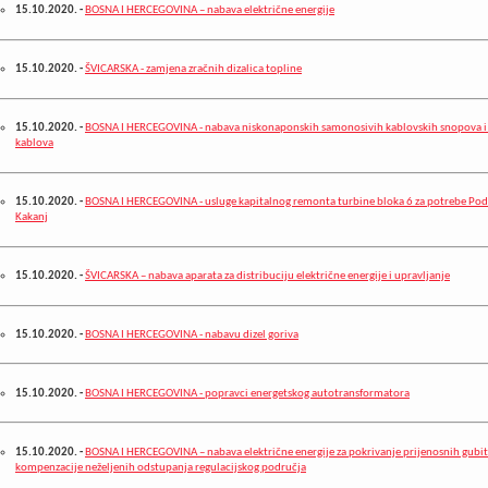
15.10.2020.
-
BOSNA I HERCEGOVINA – nabava električne energije
15.10.2020.
-
ŠVICARSKA - zamjena zračnih dizalica topline
15.10.2020.
-
BOSNA I HERCEGOVINA - nabava niskonaponskih samonosivih kablovskih snopova i
kablova
15.10.2020.
-
BOSNA I HERCEGOVINA - usluge kapitalnog remonta turbine bloka 6 za potrebe Pod
Kakanj
15.10.2020.
-
ŠVICARSKA – nabava aparata za distribuciju električne energije i upravljanje
15.10.2020.
-
BOSNA I HERCEGOVINA - nabavu dizel goriva
15.10.2020.
-
BOSNA I HERCEGOVINA - popravci energetskog autotransformatora
15.10.2020.
-
BOSNA I HERCEGOVINA – nabava električne energije za pokrivanje prijenosnih gubita
kompenzacije neželjenih odstupanja regulacijskog područja