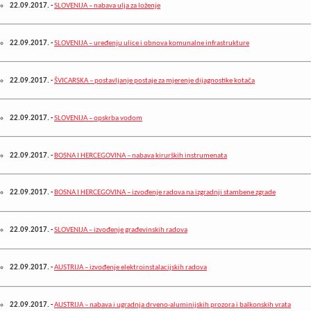
22.09.2017.
-
SLOVENIJA – nabava ulja za loženje
22.09.2017.
-
SLOVENIJA – uređenju ulice i obnova komunalne infrastrukture
22.09.2017.
-
ŠVICARSKA – postavljanje postaje za mjerenje dijagnostike kotača
22.09.2017.
-
SLOVENIJA – opskrba vodom
22.09.2017.
-
BOSNA I HERCEGOVINA – nabava kirurških instrumenata
22.09.2017.
-
BOSNA I HERCEGOVINA – izvođenje radova na izgradnji stambene zgrade
22.09.2017.
-
SLOVENIJA – izvođenje građevinskih radova
22.09.2017.
-
AUSTRIJA – izvođenje elektroinstalacijskih radova
22.09.2017.
-
AUSTRIJA – nabava i ugradnja drveno-aluminijskih prozora i balkonskih vrata