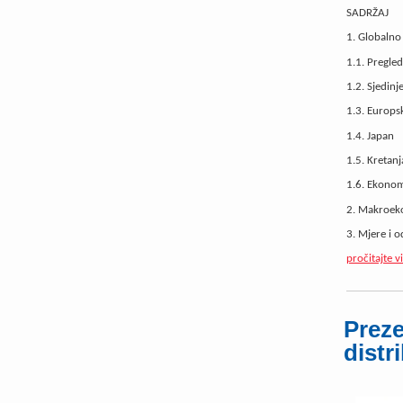
SADRŽAJ
1. Globalno
1.1. Pregled
1.2. Sjedin
1.3. Europs
1.4. Japan
1.5. Kretan
1.6. Ekonomi
2. Makroeko
3. Mjere i 
pročitajte v
Preze
distr