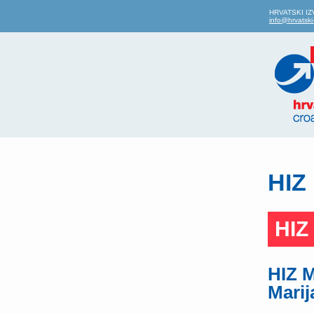
HRVATSKI IZVO
info@hrvatski-
HIZ 
HIZ 
HIZ M
Marij