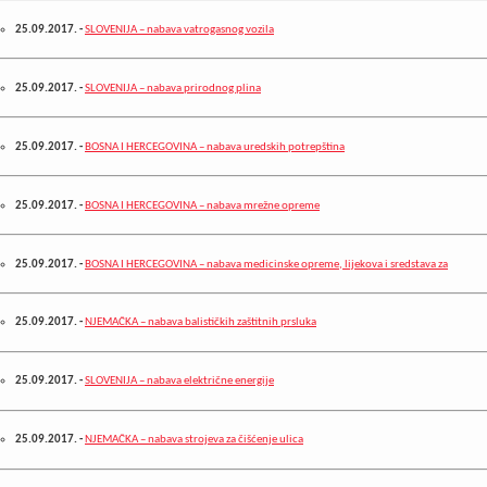
25.09.2017.
-
SLOVENIJA – nabava vatrogasnog vozila
25.09.2017.
-
SLOVENIJA – nabava prirodnog plina
25.09.2017.
-
BOSNA I HERCEGOVINA – nabava uredskih potrepština
25.09.2017.
-
BOSNA I HERCEGOVINA – nabava mrežne opreme
25.09.2017.
-
BOSNA I HERCEGOVINA – nabava medicinske opreme, lijekova i sredstava za
25.09.2017.
-
NJEMAČKA – nabava balističkih zaštitnih prsluka
25.09.2017.
-
SLOVENIJA – nabava električne energije
25.09.2017.
-
NJEMAČKA – nabava strojeva za čišćenje ulica