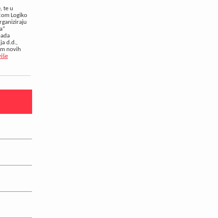
, te u
ćom Logiko
rganiziraju
ja“
pada
ja d.d.,
jem novih
više