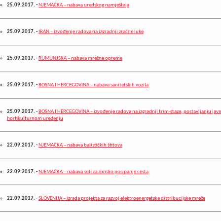
25.09.2017.
-
NJEMAČKA – nabava uredskog namještaja
25.09.2017.
-
IRAN – izvođenje radova na izgradnji zračne luke
25.09.2017.
-
RUMUNJSKA – nabava mrežne opreme
25.09.2017.
-
BOSNA I HERCEGOVINA – nabava sanitetskih vozila
25.09.2017.
-
BOSNA I HERCEGOVINA – izvođenje radova na izgradnji trim-staze, postavljanju javne
hortikulturnom uređenju
22.09.2017.
-
NJEMAČKA – nabava balističkih štitova
22.09.2017.
-
NJEMAČKA – nabava soli za zimsko posipanje cesta
22.09.2017.
-
SLOVENIJA – izrada projekta za razvoj elektroenergetske distribucijske mreže