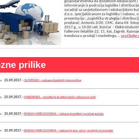
gospodarstvenika da dodatnom edukacijom i
informiranje iz područja logistike i distribucije
suradnji sa savjetodavnom i edukacijskom ku
d.o.o. specijaliziranom za logistiku i nabavu, o
prezentaciju: „Logistička strategija i distribuci
predavač: Antonio Zrilić, CMC, dana 04. listo
2017.g., u 10.00 sati, Končar – Elektroindustri
Fallerovo šetalište 22, 11. kat, Zagreb. Razvo
trendova u prodaji i marketingu,...
pročitajte 
zne prilike
25.09.2017.
-
SLOVENIJA – nabava dizelskih lokomotiva
25.09.2017.
-
MAĐARSKA – izvođenje građevinskih radova na cesti
25.09.2017.
-
BOSNA I HERCEGOVINA – nabava goveđeg i junećeg gulaša
25.09.2017.
-
BOSNA I HERCEGOVINA – nabava hrane, pića i srodnih proizvoda