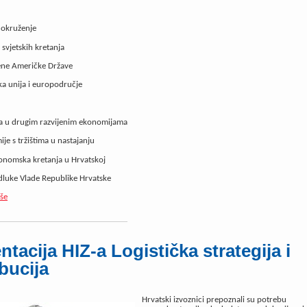
 okruženje
 svjetskih kretanja
jene Američke Države
ka unija i europodručje
ja u drugim razvijenim ekonomijama
je s tržištima u nastajanju
nomska kretanja u Hrvatskoj
odluke Vlade Republike Hrvatske
iše
ntacija HIZ-a Logistička strategija i
ibucija
Hrvatski izvoznici prepoznali su potrebu