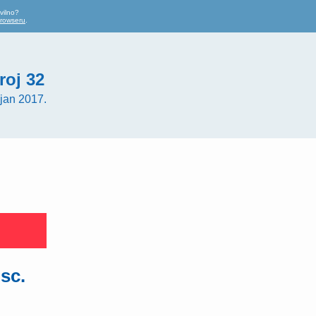
vilno?
browseru
.
roj 32
jan 2017.
.sc.