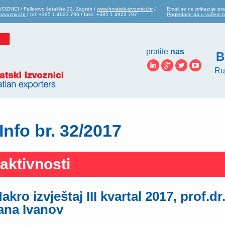
ZNICI / Fallerovo šetalište 22, Zagreb /
www.hrvatski-izvoznici.hr
/
Email se ne prikazuje pra
izvoznici.hr
/ tel: +385 1 4923 796 / faks: +385 1 4923 797
Pogledajte ga u vašem 
pratite
nas
B
Ru
Info br. 32/2017
aktivnosti
akro izvještaj III kvartal 2017, prof.dr
ana Ivanov