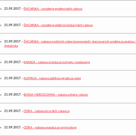
21.09.2017.
-
ŠVICARSKA – izvođenje građevinskih radova
21.09.2017.
-
ŠVICARSKA – izvođenje elektroinstalacijskih radova
21.09.2017.
-
ŠVICARSKA – nabava mobilnih video komponenti i stacionarnih uređaja za analizu 
djelatnika
21.09.2017.
-
KANADA – nabava prsluka za potragu i spašavanje
21.09.2017.
-
AUSTRIJA – nabava zaštitne ograde za ceste
21.09.2017.
-
BOSNA I HERCEGOVINA – nabava odjeće i obuće
21.09.2017.
-
ČEŠKA – nabava kirurških rukavica
21.09.2017.
-
ČEŠKA – nabava opasača za vojne odore