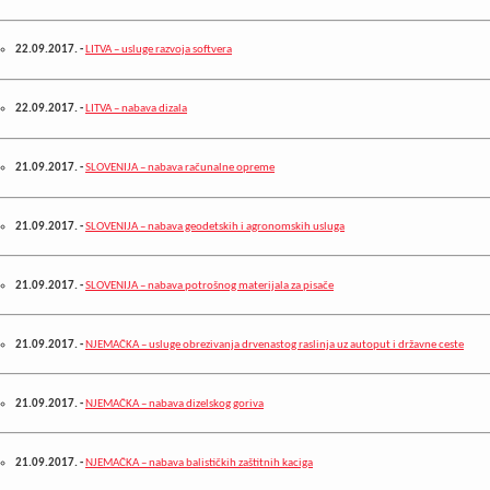
22.09.2017.
-
LITVA – usluge razvoja softvera
22.09.2017.
-
LITVA – nabava dizala
21.09.2017.
-
SLOVENIJA – nabava računalne opreme
21.09.2017.
-
SLOVENIJA – nabava geodetskih i agronomskih usluga
21.09.2017.
-
SLOVENIJA – nabava potrošnog materijala za pisače
21.09.2017.
-
NJEMAČKA – usluge obrezivanja drvenastog raslinja uz autoput i državne ceste
21.09.2017.
-
NJEMAČKA – nabava dizelskog goriva
21.09.2017.
-
NJEMAČKA – nabava balističkih zaštitnih kaciga