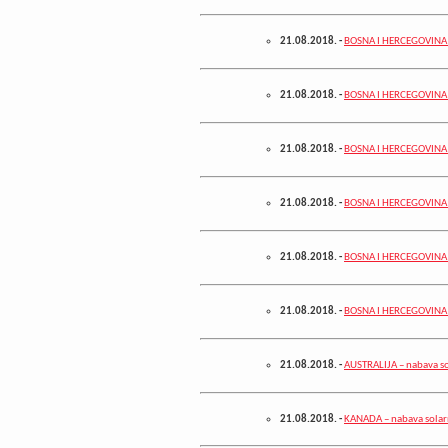
21.08.2018.
-
BOSNA I HERCEGOVINA 
21.08.2018.
-
BOSNA I HERCEGOVINA –
21.08.2018.
-
BOSNA I HERCEGOVINA –
21.08.2018.
-
BOSNA I HERCEGOVINA –
21.08.2018.
-
BOSNA I HERCEGOVINA – 
21.08.2018.
-
BOSNA I HERCEGOVINA –
21.08.2018.
-
AUSTRALIJA – nabava so
21.08.2018.
-
KANADA – nabava solar