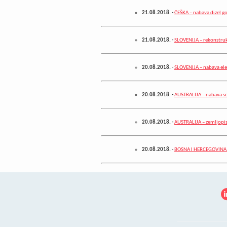
21.08.2018.
-
ČEŠKA – nabava dizel go
21.08.2018.
-
SLOVENIJA – rekonstruk
20.08.2018.
-
SLOVENIJA – nabava ele
20.08.2018.
-
AUSTRALIJA – nabava so
20.08.2018.
-
AUSTRALIJA – zemljopis
20.08.2018.
-
BOSNA I HERCEGOVINA –