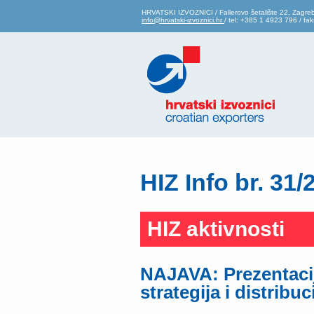
HRVATSKI IZVOZNICI / Fallerovo šetalište 22, Zagre
info@hrvatski-izvoznici.hr
/ tel: +385 1 4923 796 / f
HIZ Info br. 31/
HIZ aktivnosti
NAJAVA: Prezentacij
strategija i distribuc