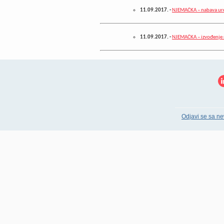
11.09.2017.
-
NJEMAČKA – nabava uređ
11.09.2017.
-
NJEMAČKA – izvođenje ra
Odjavi se sa ne