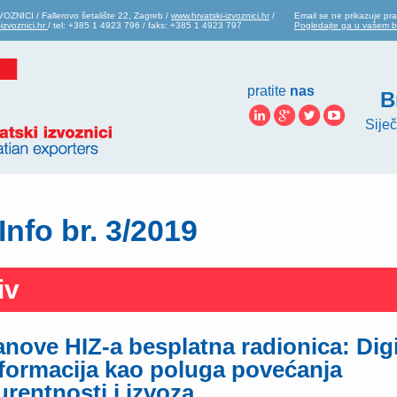
ZNICI / Fallerovo šetalište 22, Zagreb /
www.hrvatski-izvoznici.hr
/
Email se ne prikazuje pra
izvoznici.hr
/ tel: +385 1 4923 796 / faks: +385 1 4923 797
Pogledajte ga u vašem 
pratite
nas
B
Siječ
Info br. 3/2019
iv
anove HIZ-a besplatna radionica: Dig
formacija kao poluga povećanja
rentnosti i izvoza