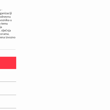
 -
ganizaciji
trodnevnu
voznika u
a temu
ja
 siječnja
norama,
jena izvozno