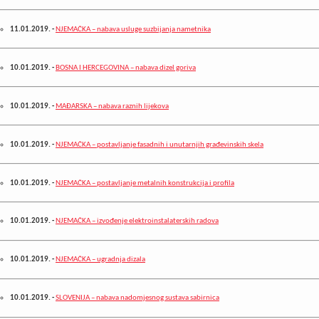
11.01.2019.
-
NJEMAČKA – nabava usluge suzbijanja nametnika
10.01.2019.
-
BOSNA I HERCEGOVINA – nabava dizel goriva
10.01.2019.
-
MAĐARSKA – nabava raznih lijekova
10.01.2019.
-
NJEMAČKA – postavljanje fasadnih i unutarnjih građevinskih skela
10.01.2019.
-
NJEMAČKA – postavljanje metalnih konstrukcija i profila
10.01.2019.
-
NJEMAČKA – izvođenje elektroinstalaterskih radova
10.01.2019.
-
NJEMAČKA – ugradnja dizala
10.01.2019.
-
SLOVENIJA – nabava nadomjesnog sustava sabirnica