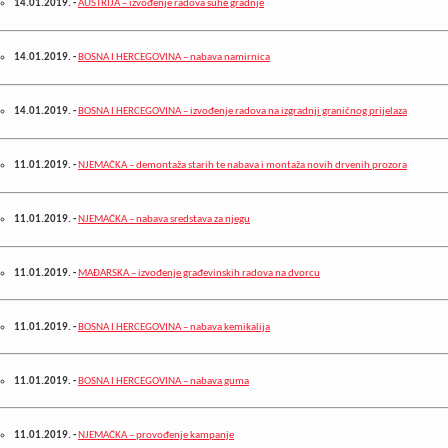
14.01.2019.
-
AUSTRIJA – izvođenje radova suhe gradnje
14.01.2019.
-
BOSNA I HERCEGOVINA – nabava namirnica
14.01.2019.
-
BOSNA I HERCEGOVINA – izvođenje radova na izgradnji graničnog prijelaza
11.01.2019.
-
NJEMAČKA – demontaža starih te nabava i montaža novih drvenih prozora
11.01.2019.
-
NJEMAČKA – nabava sredstava za njegu
11.01.2019.
-
MAĐARSKA – izvođenje građevinskih radova na dvorcu
11.01.2019.
-
BOSNA I HERCEGOVINA – nabava kemikalija
11.01.2019.
-
BOSNA I HERCEGOVINA – nabava guma
11.01.2019.
-
NJEMAČKA – provođenje kampanje