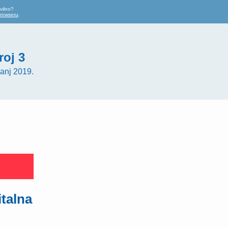
vilno?
browseru
.
roj 3
anj 2019.
italna