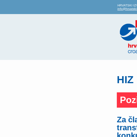
HRVATSKI IZVO
info@hrvatski-
HIZ 
Poz
Za čl
trans
konku