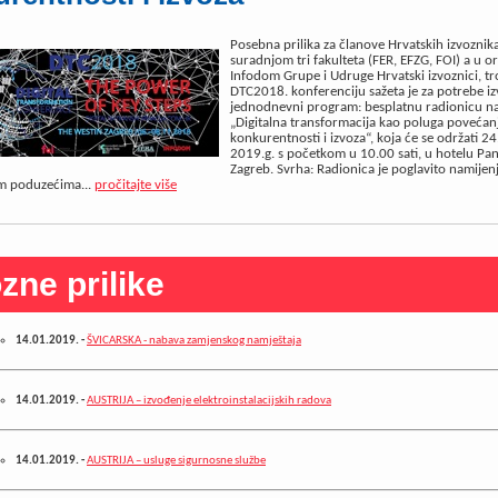
Posebna prilika za članove Hrvatskih izvoznika
suradnjom tri fakulteta (FER, EFZG, FOI) a u or
Infodom Grupe i Udruge Hrvatski izvoznici, 
DTC2018. konferenciju sažeta je za potrebe iz
jednodnevni program: besplatnu radionicu n
„Digitalna transformacija kao poluga povećan
konkurentnosti i izvoza“, koja će se održati 24.
2019.g. s početkom u 10.00 sati, u hotelu Pa
Zagreb. Svrha: Radionica je poglavito namijen
im poduzećima...
pročitajte više
zne prilike
14.01.2019.
-
ŠVICARSKA - nabava zamjenskog namještaja
14.01.2019.
-
AUSTRIJA – izvođenje elektroinstalacijskih radova
14.01.2019.
-
AUSTRIJA – usluge sigurnosne službe