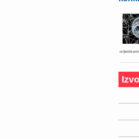
orijentiran
Izvo