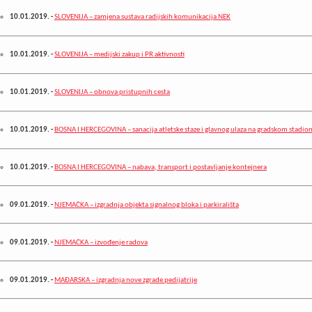
10.01.2019.
-
SLOVENIJA – zamjena sustava radijskih komunikacija NEK
10.01.2019.
-
SLOVENIJA – medijski zakup i PR aktivnosti
10.01.2019.
-
SLOVENIJA – obnova pristupnih cesta
10.01.2019.
-
BOSNA I HERCEGOVINA – sanacija atletske staze i glavnog ulaza na gradskom stadio
10.01.2019.
-
BOSNA I HERCEGOVINA – nabava, transport i postavljanje kontejnera
09.01.2019.
-
NJEMAČKA – izgradnja objekta signalnog bloka i parkirališta
09.01.2019.
-
NJEMAČKA – izvođenje radova
09.01.2019.
-
MAĐARSKA – izgradnja nove zgrade pedijatrije