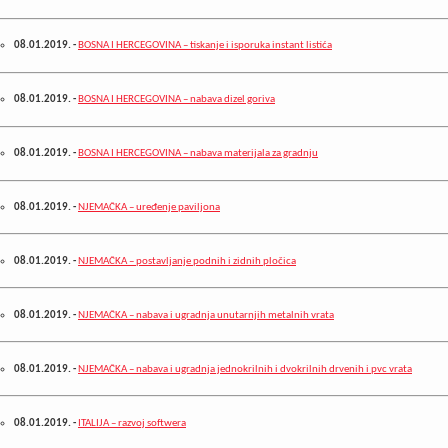
08.01.2019.
-
BOSNA I HERCEGOVINA – tiskanje i isporuka instant listića
08.01.2019.
-
BOSNA I HERCEGOVINA – nabava dizel goriva
08.01.2019.
-
BOSNA I HERCEGOVINA – nabava materijala za gradnju
08.01.2019.
-
NJEMAČKA – uređenje paviljona
08.01.2019.
-
NJEMAČKA – postavljanje podnih i zidnih pločica
08.01.2019.
-
NJEMAČKA – nabava i ugradnja unutarnjih metalnih vrata
08.01.2019.
-
NJEMAČKA – nabava i ugradnja jednokrilnih i dvokrilnih drvenih i pvc vrata
08.01.2019.
-
ITALIJA – razvoj softwera