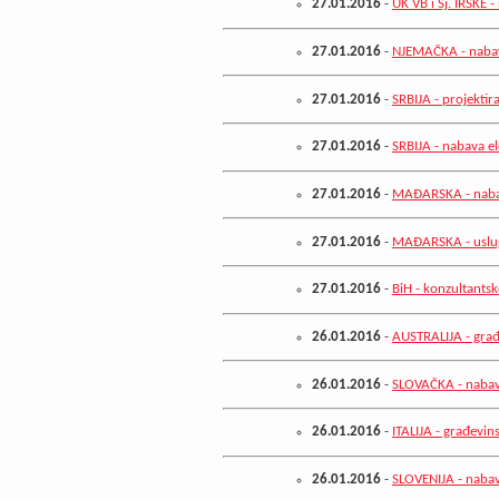
27.01.2016
-
UK VB i Sj. IRSKE -
27.01.2016
-
NJEMAČKA - nabav
27.01.2016
-
SRBIJA - projektira
27.01.2016
-
SRBIJA - nabava e
27.01.2016
-
MAĐARSKA - nabav
27.01.2016
-
MAĐARSKA - uslug
27.01.2016
-
BiH - konzultantsk
26.01.2016
-
AUSTRALIJA - građ
26.01.2016
-
SLOVAČKA - nabava
26.01.2016
-
ITALIJA - građevin
26.01.2016
-
SLOVENIJA - naba