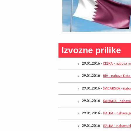
Izvozne prilike
29.01.2016
-
ČEŠKA - nabava mo
29.01.2016
-
BiH - nabava Data
29.01.2016
-
ŠVICARSKA - nabav
29.01.2016
-
KANADA - nabava 
29.01.2016
-
ITALIJA - nabava g
29.01.2016
-
ITALIJA - nabava e