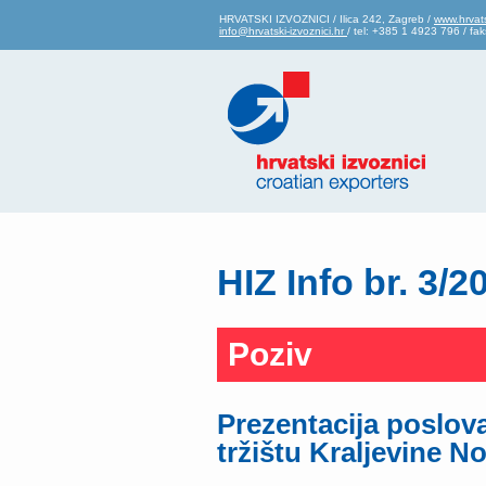
HRVATSKI IZVOZNICI / Ilica 242, Zagreb /
www.hrvats
info@hrvatski-izvoznici.hr
/ tel: +385 1 4923 796 / f
HIZ Info br. 3/2
Poziv
Prezentacija poslova
tržištu Kraljevine N