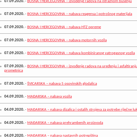
07.09.2020.
-
BOSNA I HERCEGOVINA – izvođenje radova na istražnom bušenju
07.09.2020.
-
BOSNA I HERCEGOVINA – nabava reagensa i potrošnog materijala
07.09.2020.
-
BOSNA I HERCEGOVINA – nabava HTZ opreme
07.09.2020.
-
BOSNA I HERCEGOVINA – nabava motornih vozila
07.09.2020.
-
BOSNA I HERCEGOVINA – nabava kombiniranog vatrogasnog vozila
07.09.2020.
-
BOSNA I HERCEGOVINA – izvođenje radova na uređenju i asfaltiranju
prometnica
07.09.2020.
-
ŠVICARSKA – nabava 5 osovinskih glodalica
04.09.2020.
-
MAĐARSKA – nabava vozila
04.09.2020.
-
MAĐARSKA – nabava dizalica i ostalih strojeva za potrebe riječne l
04.09.2020.
-
MAĐARSKA – nabava prehrambenih proizvoda
04.09.2020.
-
MAĐARSKA – nabava nastavnih potrepština