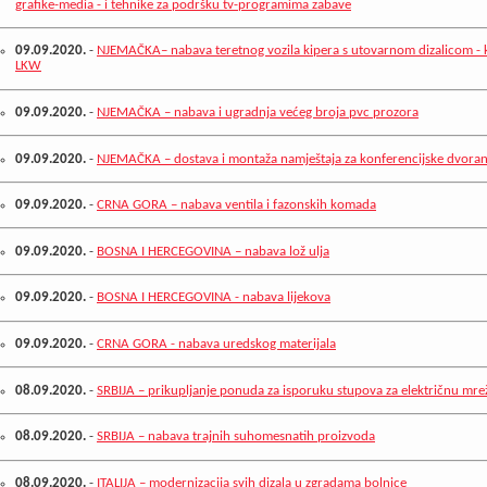
grafike-media - i tehnike za podršku tv-programima zabave
09.09.2020.
-
NJEMAČKA– nabava teretnog vozila kipera s utovarnom dizalicom -
LKW
09.09.2020.
-
NJEMAČKA – nabava i ugradnja većeg broja pvc prozora
09.09.2020.
-
NJEMAČKA – dostava i montaža namještaja za konferencijske dvora
09.09.2020.
-
CRNA GORA – nabava ventila i fazonskih komada
09.09.2020.
-
BOSNA I HERCEGOVINA – nabava lož ulja
09.09.2020.
-
BOSNA I HERCEGOVINA - nabava lijekova
09.09.2020.
-
CRNA GORA - nabava uredskog materijala
08.09.2020.
-
SRBIJA – prikupljanje ponuda za isporuku stupova za električnu mre
08.09.2020.
-
SRBIJA – nabava trajnih suhomesnatih proizvoda
08.09.2020.
-
ITALIJA – modernizacija svih dizala u zgradama bolnice