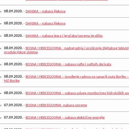
08.09.2020.
-
DANSKA – nabava lijekova
08.09.2020.
-
DANSKA – nabava lijekova
08.09.2020.
-
DANSKA – nabava igara i igračaka/oprema igrališta
08.09.2020.
-
BOSNA I HERCEGOVINA - nadogradnja i proširenje digitalnog televizi
produkcijskog sistema
08.09.2020.
-
BOSNA I HERCEGOVINA – nabava nafte i naftnih derivata
08.09.2020.
-
BOSNA I HERCEGOVINA – izvođenje radova na sanaciji puta Borike –
MZ Borike
08.09.2020.
-
BOSNA I HERCEGOVINA – nabava usluga monitoringa hidroloških p
07.09.2020.
-
BOSNA I HERCEGOVINA -nabava opreme
07.09.2020.
-
BOSNA I HERCEGOVINA – nabava električne energije