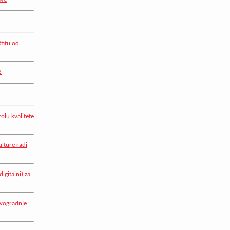
titu od
2
lu kvalitete
lture radi
igitalni) za
ovogradnje