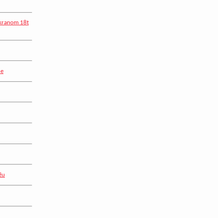
 kranom 18t
ne
žu