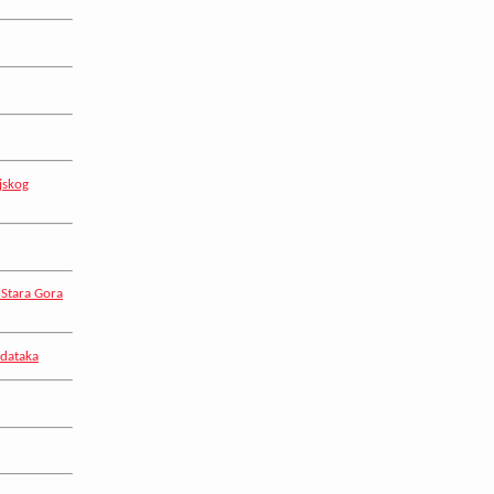
jskog
 Stara Gora
odataka