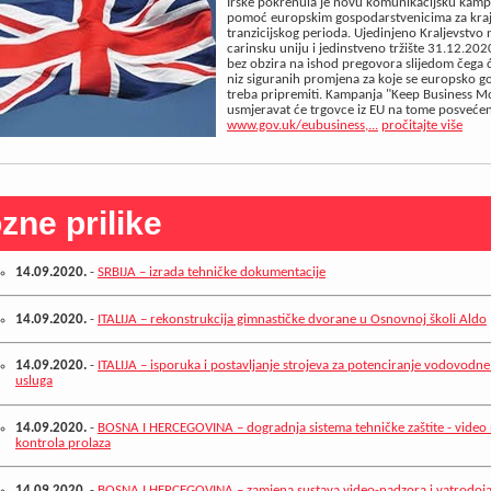
Irske pokrenula je novu komunikacijsku kamp
pomoć europskim gospodarstvenicima za kra
tranzicijskog perioda. Ujedinjeno Kraljevstvo
carinsku uniju i jedinstveno tržište 31.12.20
bez obzira na ishod pregovora slijedom čega ć
niz siguranih promjena za koje se europsko 
treba pripremiti. Kampanja "Keep Business M
usmjeravat će trgovce iz EU na tome posveće
www.gov.uk/eubusiness,...
pročitajte više
zne prilike
14.09.2020.
-
SRBIJA – izrada tehničke dokumentacije
14.09.2020.
-
ITALIJA – rekonstrukcija gimnastičke dvorane u Osnovnoj školi Aldo
14.09.2020.
-
ITALIJA – isporuka i postavljanje strojeva za potenciranje vodovodne
usluga
14.09.2020.
-
BOSNA I HERCEGOVINA – dogradnja sistema tehničke zaštite - video 
kontrola prolaza
14.09.2020.
-
BOSNA I HERCEGOVINA – zamjena sustava video-nadzora i vatrodoj