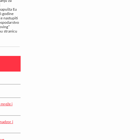
anju za
j
 napušta Eu
20.godine
e nastupiti
gospodarstvo
oving"
nu stranicu
 mreže i
nadzor i
ave