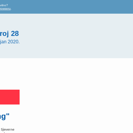
vilno?
browseru
.
roj 28
jan 2020.
ng"
i Sjeverne