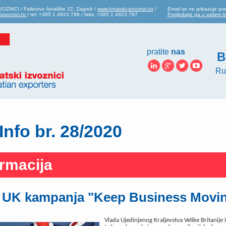
ZNICI / Fallerovo šetalište 22, Zagreb /
www.hrvatski-izvoznici.hr
/
Email se ne prikazuje pra
izvoznici.hr
/ tel: +385 1 4923 796 / faks: +385 1 4923 797
Pogledajte ga u vašem 
pratite
nas
B
Ru
Info br. 28/2020
ormacija
 UK kampanja "Keep Business Movi
Vlada Ujedinjenog Kraljevstva Velike Britanije 