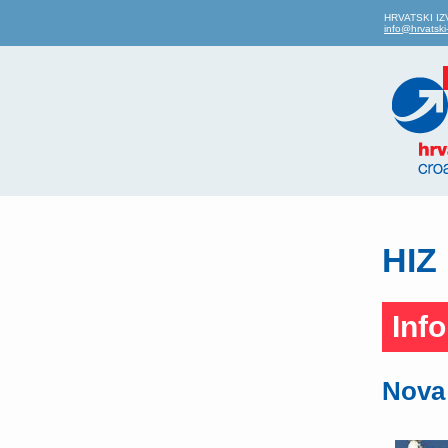
HRVATSKI IZVO
info@hrvatski-
HIZ 
Inf
Nova