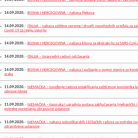
14.09.2020.
-
BOSNA I HERCEGOVINA – nabava lijekova
14.09.2020.
-
ITALIJA – nabava zaštitne opreme i drugih neophodnih uređaja za zaš
Covid-19 za regiju Liguriju
14.09.2020.
-
BOSNA I HERCEGOVINA – nabava kitova za ekstrakciju za SARS-CoV-
14.09.2020.
-
ITALIJA – izvanredni radovi održavanja
14.09.2020.
-
BOSNA I HERCEGOVINA – nabava i puštanje u pogon stanice za kontro
zraka
11.09.2020.
-
NJEMAČKA – izvođenje radova ostakljivanja zaštićenog spomenika ku
obnove istoga
11.09.2020.
-
NJEMAČKA – isporuka i ugradnja sustava zaključavanja (mehanički i d
potrebe opremanja obrazovne ustanove
11.09.2020.
-
NJEMAČKA – nabava soboslikarskih i ličilačkih radova za potrebe n
zdravstvene ustanove