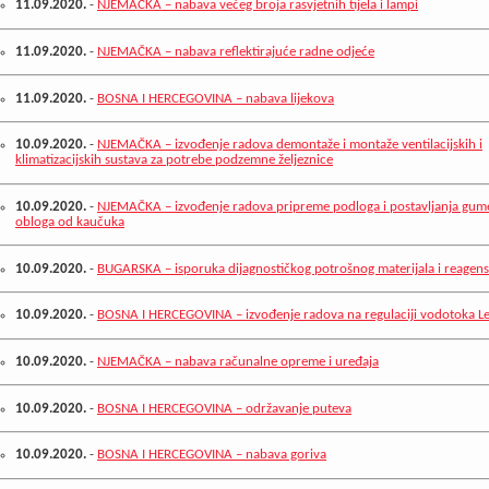
11.09.2020.
-
NJEMAČKA – nabava većeg broja rasvjetnih tijela i lampi
11.09.2020.
-
NJEMAČKA – nabava reflektirajuće radne odjeće
11.09.2020.
-
BOSNA I HERCEGOVINA – nabava lijekova
10.09.2020.
-
NJEMAČKA – izvođenje radova demontaže i montaže ventilacijskih i
klimatizacijskih sustava za potrebe podzemne željeznice
10.09.2020.
-
NJEMAČKA – izvođenje radova pripreme podloga i postavljanja gum
obloga od kaučuka
10.09.2020.
-
BUGARSKA – isporuka dijagnostičkog potrošnog materijala i reagen
10.09.2020.
-
BOSNA I HERCEGOVINA – izvođenje radova na regulaciji vodotoka L
10.09.2020.
-
NJEMAČKA – nabava računalne opreme i uređaja
10.09.2020.
-
BOSNA I HERCEGOVINA – održavanje puteva
10.09.2020.
-
BOSNA I HERCEGOVINA – nabava goriva