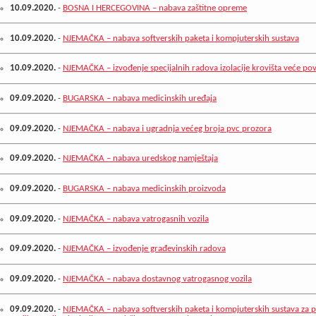
10.09.2020.
-
BOSNA I HERCEGOVINA – nabava zaštitne opreme
10.09.2020.
-
NJEMAČKA – nabava softverskih paketa i kompjuterskih sustava
10.09.2020.
-
NJEMAČKA – izvođenje specijalnih radova izolacije krovišta veće po
09.09.2020.
-
BUGARSKA – nabava medicinskih uređaja
09.09.2020.
-
NJEMAČKA – nabava i ugradnja većeg broja pvc prozora
09.09.2020.
-
NJEMAČKA – nabava uredskog namještaja
09.09.2020.
-
BUGARSKA – nabava medicinskih proizvoda
09.09.2020.
-
NJEMAČKA – nabava vatrogasnih vozila
09.09.2020.
-
NJEMAČKA – izvođenje građevinskih radova
09.09.2020.
-
NJEMAČKA – nabava dostavnog vatrogasnog vozila
09.09.2020.
-
NJEMAČKA – nabava softverskih paketa i kompjuterskih sustava za 