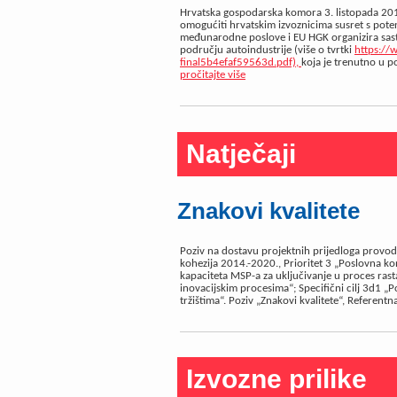
Hrvatska gospodarska komora 3. listopada 2018.
omogućiti hrvatskim izvoznicima susret s pote
međunarodne poslove i EU HGK organizira sast
području autoindustrije (više o tvrtki
https://
final5b4efaf59563d.pdf),
koja je trenutno u p
pročitajte više
Natječaji
Znakovi kvalitete
Poziv na dostavu projektnih prijedloga provo
kohezija 2014.-2020., Prioritet 3 „Poslovna kon
kapaciteta MSP-a za uključivanje u proces ras
inovacijskim procesima“; Specifični cilj 3d1 „
tržištima“. Poziv „Znakovi kvalitete“, Referentn
Izvozne prilike