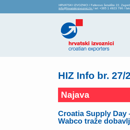
HRVATSKI IZVOZNICI / Fallerovo šetalište 22, Zagre
info@hrvatski-izvoznici.hr
/ tel: +385 1 4923 796 / f
HIZ Info br. 27/
Najava
Croatia Supply Day –
Wabco traže dobavlj