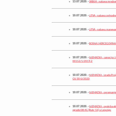
13.07.2020.
-
SRBIJA - nabava mrežne
10.07.2020.
-
LITVA - nabavu ophodn
10.07.2020.
-
LITVA - nabavu maneva
10.07.2020.
-
BOSNA I HERCEGOVINA - n
10.07.2020.
-
NJEMAČKA – sanacija i i
00152/1/2019-2
10.07.2020.
-
NJEMAČKA - izrada Proj
GU 30-U/2020
10.07.2020.
-
NJEMAČKA - opremanje 
10.07.2020.
-
NJEMAČKA - opskrba ele
zgrade DB AG (Bukr 16) u Leipzigu