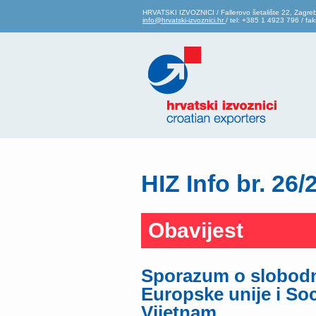
HRVATSKI IZVOZNICI / Fallerovo šetalište 22, Zagre
info@hrvatski-izvoznici.hr
/ tel: +385 1 4923 796 / f
HIZ Info br. 26/
Obavijest
Sporazum o slobodn
Europske unije i Soc
Vijetnam