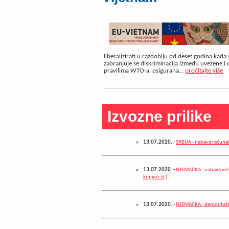
liberalizirati u razdoblju od deset godina kada
zabranjuje se diskriminacija između uvezene i
pravilima WTO-a, osigurana...
pročitajte više
Izvozne prilike
13.07.2020.
-
SRBIJA - nabava računa
13.07.2020.
-
NJEMAČKA - nabava većeg
knjige i sl.)
13.07.2020.
-
NJEMAČKA - demontaža p