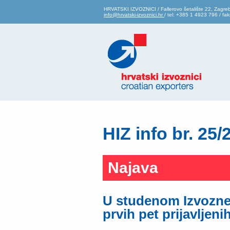
HRVATSKI IZVOZNICI / Fallerovo šetalište 22, Zagre
info@hrvatski-izvoznici.hr
/ tel: +385 1 4923 796 / f
HIZ info br. 25/
Najava
U studenom Izvozne 
prvih pet prijavljen