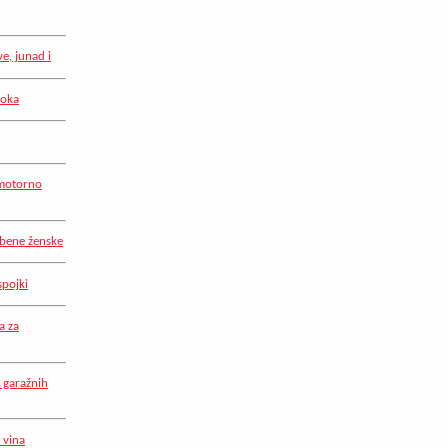
e, junad i
toka
 motorno
žbene ženske
spojki
a za
 garažnih
 vina