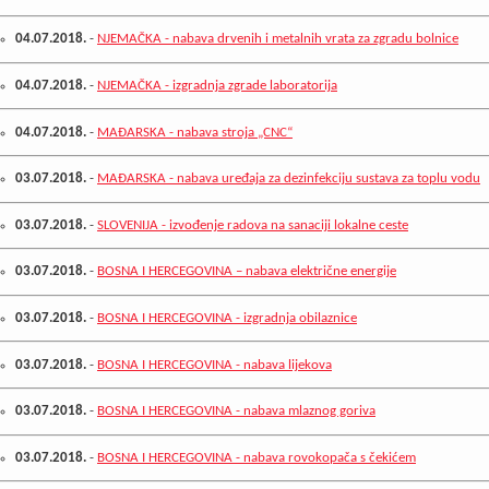
04.07.2018.
-
NJEMAČKA - nabava drvenih i metalnih vrata za zgradu bolnice
04.07.2018.
-
NJEMAČKA - izgradnja zgrade laboratorija
04.07.2018.
-
MAĐARSKA - nabava stroja „CNC“
03.07.2018.
-
MAĐARSKA - nabava uređaja za dezinfekciju sustava za toplu vodu
03.07.2018.
-
SLOVENIJA - izvođenje radova na sanaciji lokalne ceste
03.07.2018.
-
BOSNA I HERCEGOVINA – nabava električne energije
03.07.2018.
-
BOSNA I HERCEGOVINA - izgradnja obilaznice
03.07.2018.
-
BOSNA I HERCEGOVINA - nabava lijekova
03.07.2018.
-
BOSNA I HERCEGOVINA - nabava mlaznog goriva
03.07.2018.
-
BOSNA I HERCEGOVINA - nabava rovokopača s čekićem