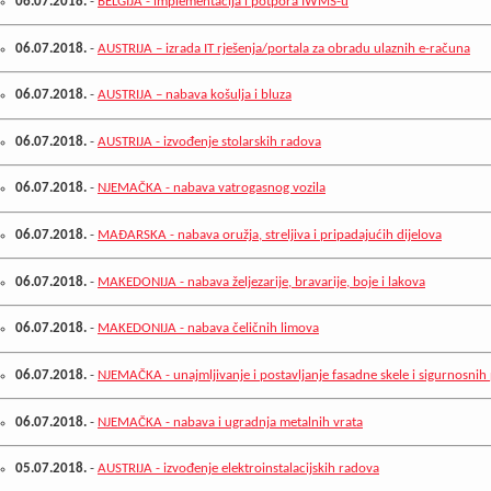
06.07.2018.
-
BELGIJA - implementacija i potpora IWMS-u
06.07.2018.
-
AUSTRIJA – izrada IT rješenja/portala za obradu ulaznih e-računa
06.07.2018.
-
AUSTRIJA – nabava košulja i bluza
06.07.2018.
-
AUSTRIJA - izvođenje stolarskih radova
06.07.2018.
-
NJEMAČKA - nabava vatrogasnog vozila
06.07.2018.
-
MAĐARSKA - nabava oružja, streljiva i pripadajućih dijelova
06.07.2018.
-
MAKEDONIJA - nabava željezarije, bravarije, boje i lakova
06.07.2018.
-
MAKEDONIJA - nabava čeličnih limova
06.07.2018.
-
NJEMAČKA - unajmljivanje i postavljanje fasadne skele i sigurnosnih 
06.07.2018.
-
NJEMAČKA - nabava i ugradnja metalnih vrata
05.07.2018.
-
AUSTRIJA - izvođenje elektroinstalacijskih radova