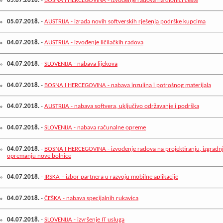
05.07.2018.
-
BOSNA I HERCEGOVINA - izvođenje radova na dionici ceste
05.07.2018.
-
AUSTRIJA - izrada novih softverskih rješenja podrške kupcima
04.07.2018.
-
AUSTRIJA - izvođenje ličilačkih radova
04.07.2018.
-
SLOVENIJA - nabava lijekova
04.07.2018.
-
BOSNA I HERCEGOVINA - nabava inzulina i potrošnog materijala
04.07.2018.
-
AUSTRIJA - nabava softvera, uključivo održavanje i podrška
04.07.2018.
-
SLOVENIJA - nabava računalne opreme
04.07.2018.
-
BOSNA I HERCEGOVINA - izvođenje radova na projektiranju, izgradnji
opremanju nove bolnice
04.07.2018.
-
IRSKA – izbor partnera u razvoju mobilne aplikacije
04.07.2018.
-
ČEŠKA - nabava specijalnih rukavica
04.07.2018.
-
SLOVENIJA - izvršenje IT usluga