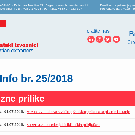
ZNICI / Fallerovo šetalište 22, Zagreb /
www.hrvatski-izvoznici.hr
/
Email se ne prikazuje pra
izvoznici.hr
/ tel: +385 1 4923 796 / faks: +385 1 4923 797
Pogledajte ga u vašem 
pratite
nas
B
Srp
Info br. 25/2018
zne prilike
09.07.2018.
-
AUSTRIJA – nabava različitog školskog pribora za pisanje i crtanje
09.07.2018.
-
SLOVENIJA – uređenje biciklističkih priključaka