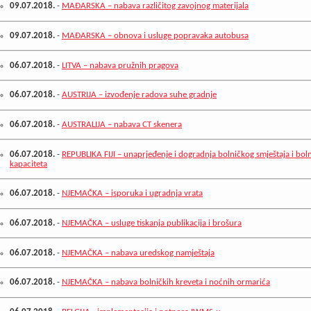
09.07.2018.
-
MAĐARSKA – nabava različitog zavojnog materijala
09.07.2018.
-
MAĐARSKA – obnova i usluge popravaka autobusa
06.07.2018.
-
LITVA – nabava pružnih pragova
06.07.2018.
-
AUSTRIJA – izvođenje radova suhe gradnje
06.07.2018.
-
AUSTRALIJA – nabava CT skenera
06.07.2018.
-
REPUBLIKA FIJI – unaprjeđenje i dogradnja bolničkog smještaja i bol
kapaciteta
06.07.2018.
-
NJEMAČKA – isporuka i ugradnja vrata
06.07.2018.
-
NJEMAČKA – usluge tiskanja publikacija i brošura
06.07.2018.
-
NJEMAČKA – nabava uredskog namještaja
06.07.2018.
-
NJEMAČKA – nabava bolničkih kreveta i noćnih ormarića