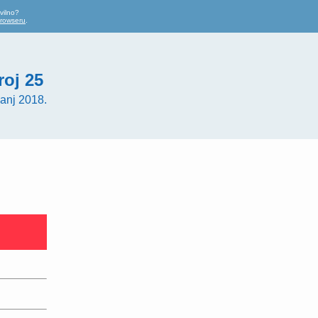
vilno?
browseru
.
roj 25
anj 2018.