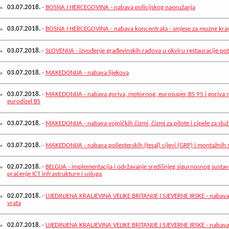
03.07.2018.
-
BOSNA I HERCEGOVINA - nabava policijskog naoružanja
03.07.2018.
-
BOSNA I HERCEGOVINA - nabava koncentrata - smjese za muzne krav
03.07.2018.
-
SLOVENIJA - izvođenje građevinskih radova u okviru restauracije po
03.07.2018.
-
MAKEDONIJA - nabava lijekova
03.07.2018.
-
MAKEDONIJA - nabava goriva, motornog, eurosuper BS 95 i goriva
eurodizel BS
03.07.2018.
-
MAKEDONIJA - nabava vojničkih čizmi, čizmi za pilote i cipele za slu
03.07.2018.
-
MAKEDONIJA - nabava poliesterskih (tesal) cijevi (GRP) i montažnih 
02.07.2018.
-
BELGIJA - implementacija i održavanje središnjeg sigurnosnog sustav
praćenje ICT infrastrukture i usluga
02.07.2018.
-
UJEDINJENA KRALJEVINA VELIKE BRITANIJE I SJEVERNE IRSKE - nabava
vrata
02.07.2018.
-
UJEDINJENA KRALJEVINA VELIKE BRITANIJE I SJEVERNE IRSKE - nabava