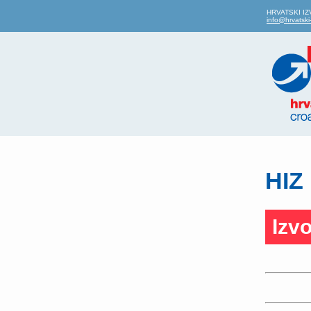
HRVATSKI IZVO
info@hrvatski-
HIZ 
Izvo