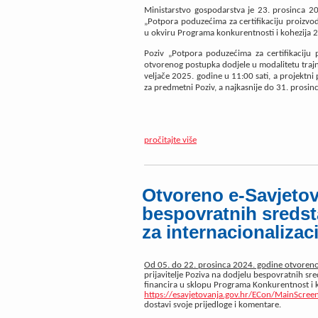
Ministarstvo gospodarstva je 23. prosinca 2
„Potpora poduzećima za certifikaciju proizvod
u okviru Programa konkurentnosti i kohezija 
Poziv „Potpora poduzećima za certifikaciju 
otvorenog postupka dodjele u modalitetu trajn
veljače 2025. godine u 11:00 sati, a projektni 
za predmetni Poziv, a najkasnije do 31. prosinc
pročitajte više
Otvoreno e-Savjetov
bespovratnih sreds
za internacionalizac
Od 05. do 22. prosinca 2024. godine otvoreno 
prijavitelje Poziva na dodjelu bespovratnih sre
financira u sklopu Programa Konkurentnost i k
https://esavjetovanja.gov.hr/ECon/MainScree
dostavi svoje prijedloge i komentare.