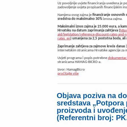
Uz povoljnije uvjete financiranja uvedena je po
zadovoljenje uvjeta propisanih financijskim i
Namjena ovog zajma je
financiranje osnovnih 
sredstva do maksimalno 30%
iznosa zajma.
Maksimalni iznos zajma je 25.000 eura
, a
kam
Hrvatsku
na datum zaprimanja zahtjeva
(
http
aid/legislation/reference-discount-rates-and-
rates_en
)
umanjena za 2,5 postotna bod
a
, ali
Zaprimanje zahtjeva za zajmove kreće danas 
internetskim stranicama Hrvatske agencije za ma
Uvjeti programa i popis potrebne
dokumentaci
stranicama HAMAG-BICRO-a.
Izvor: HamagBicro
pročitajte više
Objava poziva na do
sredstava „Potpora 
proizvoda i uvođenj
(Referentni broj: PK