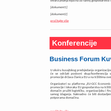
otvara pitanja ključna za razvoj gospodarstva
[dokument1]
[dokument2]
pročitajte više
Konferencije
Business Forum Kuva
U okviru kuvajtskog predsjedanja organizacij
će se održati poslovni skup/konferencija s
promocije država članica EU-a na tržištima ove
Organizatori su platforma „EU-GCC Economic D
promocije i iskoraka EU gospodarstva na tržiš
domaćin pružiti logističku, organizacijsku i f
samog izlaganja. Naknadno će biti dostavlje
potporama domaćina.