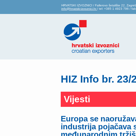
HRVATSKI IZVOZNICI / Fallerovo šetalište 22, Zagre
info@hrvatski-izvoznici.hr
/ tel: +385 1 4923 796 / f
HIZ Info br. 23/
Vijesti
Europa se naoružava
industrija pojačava 
međunarodnim tržiš