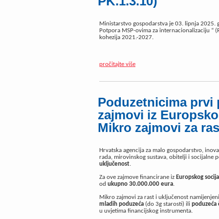
PK.1.3.10)
Ministarstvo gospodarstva je 03. lipnja 2025. 
Potpora MSP-ovima za internacionalizaciju “ (
kohezija 2021.-2027.
pročitajte više
Poduzetnicima prvi 
zajmovi iz Europsko
Mikro zajmovi za ras
Hrvatska agencija za malo gospodarstvo, inova
rada, mirovinskog sustava, obitelji i socijalne 
uključenost
.
Za ove zajmove financirane iz
Europskog socija
od
ukupno
30.000.000 eura
.
Mikro zajmovi za rast i uključenost namijenjen
mladih poduzeća
(do 3g starosti) ili
poduzeća č
u uvjetima financijskog instrumenta.