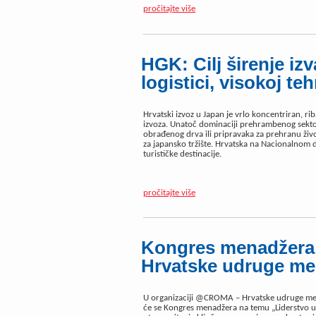
pročitajte više
HGK: Cilj širenje iz
logistici, visokoj teh
Hrvatski izvoz u Japan je vrlo koncentriran, ri
izvoza. Unatoč dominaciji prehrambenog sektora
obrađenog drva ili pripravaka za prehranu živo
za japansko tržište. Hrvatska na Nacionalnom d
turističke destinacije.
pročitajte više
Kongres menadžera 
Hrvatske udruge me
U organizaciji @CROMA – Hrvatske udruge mena
će se Kongres menadžera na temu „Liderstvo u