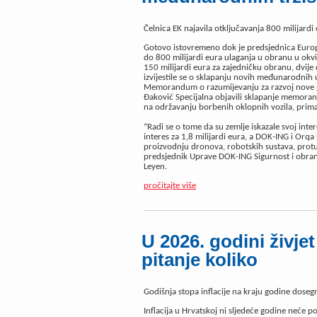
Čelnica EK najavila otključavanja 800 milijardi
Gotovo istovremeno dok je predsjednica Europs
do 800 milijardi eura ulaganja u obranu u ok
150 milijardi eura za zajedničku obranu, dvij
izvijestile se o sklapanju novih međunarodnih 
Memorandum o razumijevanju za razvoj nove g
Đaković Specijalna objavili sklapanje memora
na održavanju borbenih oklopnih vozila, prim
“Radi se o tome da su zemlje iskazale svoj inte
interes za 1,8 milijardi eura, a DOK-ING i Orqa 
proizvodnju dronova, robotskih sustava, prot
predsjednik Uprave DOK-ING Sigurnost i obrana
Leyen.
pročitajte više
U 2026. godini živje
pitanje koliko
Godišnja stopa inflacije na kraju godine dosegn
Inflacija u Hrvatskoj ni sljedeće godine neće po