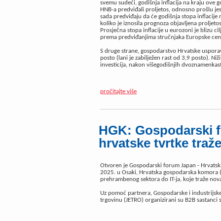
svemu sudeći, godišnja inflacija na kraju ove 
HNB-a predviđali proljetos, odnosno prošlu jes
sada predviđaju da će godišnja stopa inflacije
koliko je iznosila prognoza objavljena proljeto
Prosječna stopa inflacije u eurozoni je blizu ci
prema predviđanjima stručnjaka Europske cent
S druge strane, gospodarstvo Hrvatske usporava 
posto (lani je zabilježen rast od 3,9 posto). Ni
investicija, nakon višegodišnjih dvoznamenkast
pročitajte više
HGK: Gospodarski f
hrvatske tvrtke traž
Otvoren je Gospodarski forum Japan - Hrvatsk
2025. u Osaki, Hrvatska gospodarska komora (H
prehrambenog sektora do IT-ja, koje traže nova
Uz pomoć partnera, Gospodarske i industrijske
trgovinu (JETRO) organizirani su B2B sastanci 