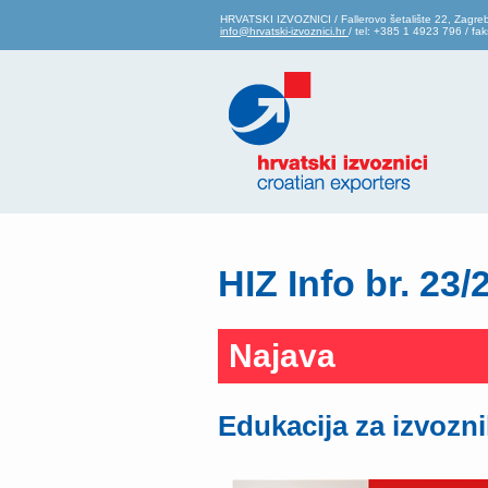
HRVATSKI IZVOZNICI / Fallerovo šetalište 22, Zagre
info@hrvatski-izvoznici.hr
/ tel: +385 1 4923 796 / f
HIZ Info br. 23/
Najava
Edukacija za izvozn