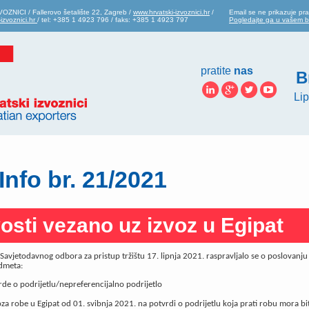
ZNICI / Fallerovo šetalište 22, Zagreb /
www.hrvatski-izvoznici.hr
/
Email se ne prikazuje pra
izvoznici.hr
/ tel: +385 1 4923 796 / faks: +385 1 4923 797
Pogledajte ga u vašem 
pratite
nas
B
Lip
Info br. 21/2021
osti vezano uz izvoz u Egipat
Savjetodavnog odbora za pristup tržištu 17. lipnja 2021. raspravljalo se o poslovanju
dmeta:
rde o podrijetlu/nepreferencijalno podrijetlo
oza robe u Egipat od 01. svibnja 2021. na potvrdi o podrijetlu koja prati robu mora bit