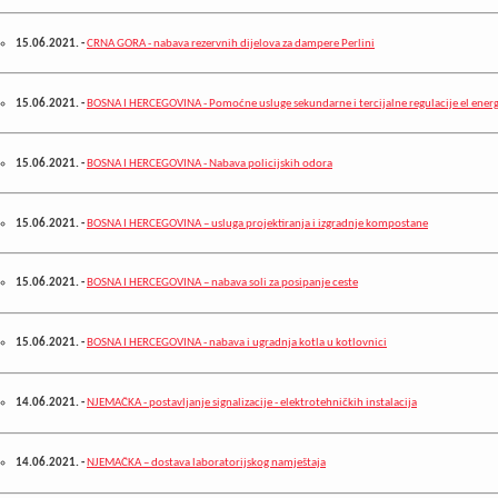
15.06.2021.
-
CRNA GORA - nabava rezervnih dijelova za dampere Perlini
15.06.2021.
-
BOSNA I HERCEGOVINA - Pomoćne usluge sekundarne i tercijalne regulacije el energ
15.06.2021.
-
BOSNA I HERCEGOVINA - Nabava policijskih odora
15.06.2021.
-
BOSNA I HERCEGOVINA – usluga projektiranja i izgradnje kompostane
15.06.2021.
-
BOSNA I HERCEGOVINA – nabava soli za posipanje ceste
15.06.2021.
-
BOSNA I HERCEGOVINA - nabava i ugradnja kotla u kotlovnici
14.06.2021.
-
NJEMAČKA - postavljanje signalizacije - elektrotehničkih instalacija
14.06.2021.
-
NJEMAČKA – dostava laboratorijskog namještaja