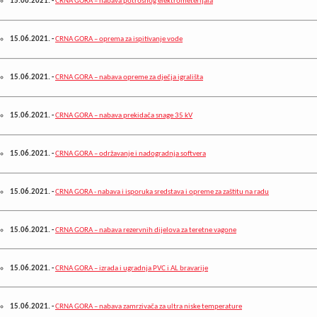
15.06.2021.
-
CRNA GORA – nabava potrošnog elektrometerijala
15.06.2021.
-
CRNA GORA – oprema za ispitivanje vode
15.06.2021.
-
CRNA GORA – nabava opreme za dječja igrališta
15.06.2021.
-
CRNA GORA – nabava prekidača snage 35 kV
15.06.2021.
-
CRNA GORA – održavanje i nadogradnja softvera
15.06.2021.
-
CRNA GORA - nabava i isporuka sredstava i opreme za zaštitu na radu
15.06.2021.
-
CRNA GORA – nabava rezervnih dijelova za teretne vagone
15.06.2021.
-
CRNA GORA – izrada i ugradnja PVC i AL bravarije
15.06.2021.
-
CRNA GORA – nabava zamrzivača za ultra niske temperature