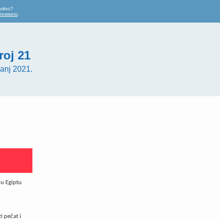
vilno?
browseru
.
roj 21
anj 2021.
 u Egiptu
i pečat i