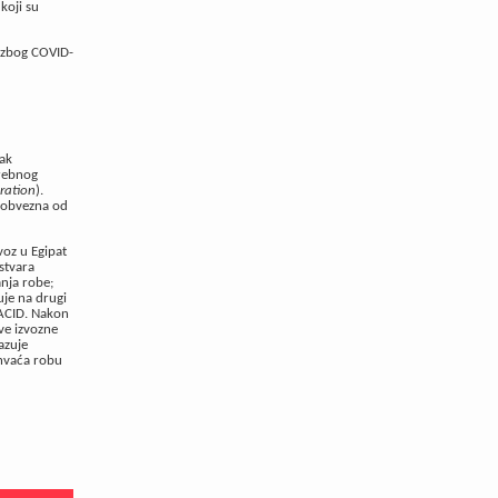
koji su
a zbog COVID-
pak
trebnog
ration
).
e obvezna od
voz u Egipat
stvara
anja robe;
uje na drugi
j ACID. Nakon
ve izvozne
azuje
uhvaća robu