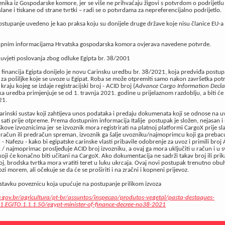
enika iz Gospodarske komore, jer se više ne prihvaćaju žigovi s potvrdom o podrijetlu 
slane i tiskane od strane tvrtki – radi se o potvrdama za nepreferencijalno podrijetlo.
tupanje uvedeno je kao praksa koju su donijele druge države koje nisu članice EU-
pnim informacijama Hrvatska gospodarska komora ovjerava navedene potvrde
.
 uvjeti poslovanja zbog odluke Egipta br. 38/2001
 financija Egipta donijelo je novu Carinsku uredbu br. 38/2021, koja predviđa postu
 za pošiljke koje se uvoze u Egipat. Roba se može otpremiti samo nakon završetka po
raju kojeg se izdaje registracijski broj - ACID broj (
Advance Cargo Information Decla
a uredba primjenjuje se od 1. travnja 2021. godine u prijelaznom razdoblju, a biti ć
021.
carinski sustav koji zahtijeva unos podataka i predaju dokumenata koji se odnose na u
sati prije otpreme. Prema dostupnim informacija Italije postupak je složen, nejasan i 
kove izvoznicima jer se izvoznik mora registrirati na platnoj platformi CargoX prije sl
 račun ili predračun spreman, izvoznik ga šalje uvozniku/najmoprimcu koji ga prebac
l - Nafezu - kako bi egipatske carinske vlasti pribavile odobrenje za uvoz i primili bro
 / najmoprimac prosljeđuje ACID broj izvozniku, a ovaj ga mora uključiti u račun i u s
ji će konačno biti učitani na CargoX. Ako dokumentacija ne sadrži takav broj ili prik
j, brodska tvrtka mora vratiti teret u luku ukrcaja. Ovaj novi postupak trenutno ob
zi morem, ali očekuje se da će se proširiti i na zračni i kopneni prijevoz.
stavku poveznicu koja upućuje na postupanje prilikom izvoza
.gov.br/agricultura/pt-br/assuntos/inspecao/produtos-vegetal/pasta-destaques-
1.EGITO.1.1.1.50/egypt-minister-of-finance-decree-no38-2021