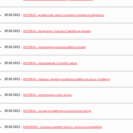
18.06.2021.
-
AUSTRIJA – građevinski radovi na stanici podzemne željeznice
18.06.2021.
-
AUSTRIJA – skupljanje i transport tekstilnog otpada
18.06.2021.
-
AUSTRIJA – postavljanje pasivne zaštite od buke
18.06.2021.
-
AUSTRIJA – soboslikarski i ličilački radovi
18.06.2021.
-
AUSTRIJA – nabava i ugradnja sredstava zaštite od sunca i hlađenja
18.06.2021.
-
AUSTRIJA – postavljanje vrata i brava
18.06.2021.
-
AUSTRIJA – usluge projektiranja nosive konstrukcije
18.06.2021.
-
NJEMAČKA – dostava uredskih stolica i stolica za posjetitelje