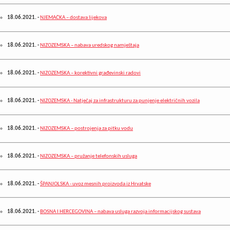
18.06.2021.
-
NJEMAČKA – dostava lijekova
18.06.2021.
-
NIZOZEMSKA – nabava uredskog namještaja
18.06.2021.
-
NIZOZEMSKA – korektivni građevinski radovi
18.06.2021.
-
NIZOZEMSKA - Natječaj za infrastrukturu za punjenje električnih vozila
18.06.2021.
-
NIZOZEMSKA – postrojenja za pitku vodu
18.06.2021.
-
NIZOZEMSKA – pružanje telefonskih usluga
18.06.2021.
-
ŠPANJOLSKA - uvoz mesnih proizvoda iz Hrvatske
18.06.2021.
-
BOSNA I HERCEGOVINA – nabava usluga razvoja informacijskog sustava