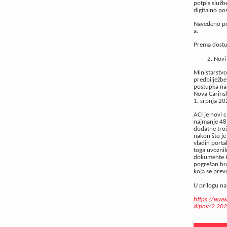
potpis služb
digitalno po
Navedeno pos
a.
Prema dostu
Novi
Ministarstvo
predbilježbe
postupka na k
Nova Carinsk
1. srpnja 2
ACI je novi 
najmanje 48 
dodatne troš
nakon što je
vladin porta
toga uvoznik
dokumente ko
pogrešan bro
koja se prevo
U prilogu na
https://www
dipov/2.202