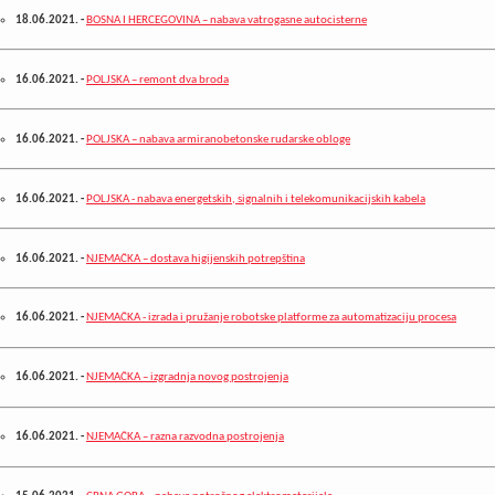
18.06.2021.
-
BOSNA I HERCEGOVINA – nabava vatrogasne autocisterne
16.06.2021.
-
POLJSKA – remont dva broda
16.06.2021.
-
POLJSKA – nabava armiranobetonske rudarske obloge
16.06.2021.
-
POLJSKA - nabava energetskih, signalnih i telekomunikacijskih kabela
16.06.2021.
-
NJEMAČKA – dostava higijenskih potrepština
16.06.2021.
-
NJEMAČKA - izrada i pružanje robotske platforme za automatizaciju procesa
16.06.2021.
-
NJEMAČKA – izgradnja novog postrojenja
16.06.2021.
-
NJEMAČKA – razna razvodna postrojenja