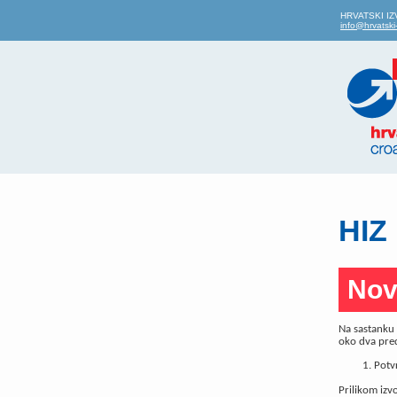
HRVATSKI IZVO
info@hrvatski-
HIZ 
Nov
Na sastanku 
oko dva pre
Potv
Prilikom izv