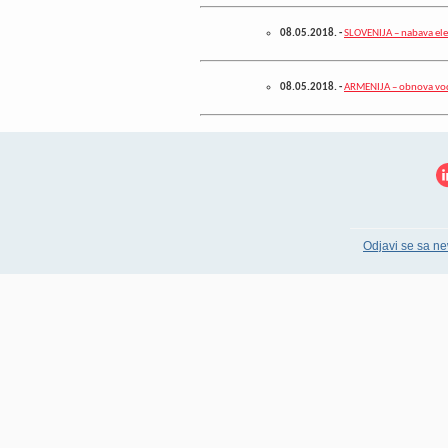
08.05.2018.
-
SLOVENIJA – nabava ele
08.05.2018.
-
ARMENIJA – obnova vod
Odjavi se sa ne