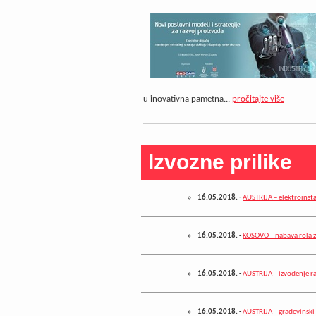
u inovativna pametna...
pročitajte više
Izvozne prilike
16.05.2018.
-
AUSTRIJA – elektroinsta
16.05.2018.
-
KOSOVO – nabava rola za
16.05.2018.
-
AUSTRIJA – izvođenje rad
16.05.2018.
-
AUSTRIJA – građevinski