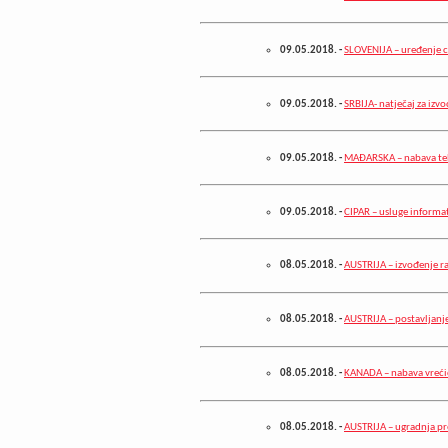
09.05.2018.
-
SLOVENIJA – uređenje c
09.05.2018.
-
SRBIJA- natječaj za izvo
09.05.2018.
-
MAĐARSKA – nabava tel
09.05.2018.
-
CIPAR – usluge informa
08.05.2018.
-
AUSTRIJA – izvođenje r
08.05.2018.
-
AUSTRIJA – postavljanj
08.05.2018.
-
KANADA – nabava vrećic
08.05.2018.
-
AUSTRIJA – ugradnja p