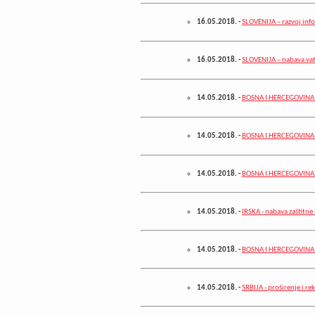
16.05.2018.
-
SLOVENIJA – razvoj inf
16.05.2018.
-
SLOVENIJA – nabava vat
14.05.2018.
-
BOSNA I HERCEGOVINA -
14.05.2018.
-
BOSNA I HERCEGOVINA 
14.05.2018.
-
BOSNA I HERCEGOVINA -
14.05.2018.
-
IRSKA - nabava zaštitne
14.05.2018.
-
BOSNA I HERCEGOVINA -
14.05.2018.
-
SRBIJA - proširenje i r