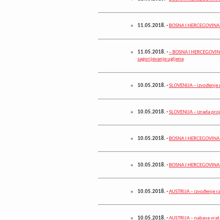
11.05.2018.
-
BOSNA I HERCEGOVINA 
11.05.2018.
-
– BOSNA I HERCEGOVINA
sagorijevanje ugljena
10.05.2018.
-
SLOVENIJA – izvođenje r
10.05.2018.
-
SLOVENIJA – izrada proje
10.05.2018.
-
BOSNA I HERCEGOVINA –
10.05.2018.
-
BOSNA I HERCEGOVINA – 
10.05.2018.
-
AUSTRIJA – izvođenje ra
10.05.2018.
-
AUSTRIJA – nabava vrat