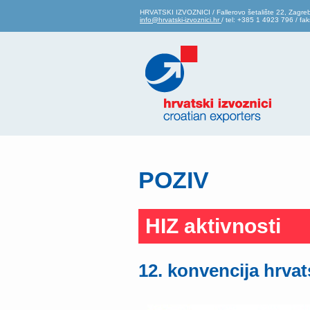
HRVATSKI IZVOZNICI / Fallerovo šetalište 22, Zagre
info@hrvatski-izvoznici.hr
/ tel: +385 1 4923 796 / f
POZIV
HIZ aktivnosti
12. konvencija hrvat