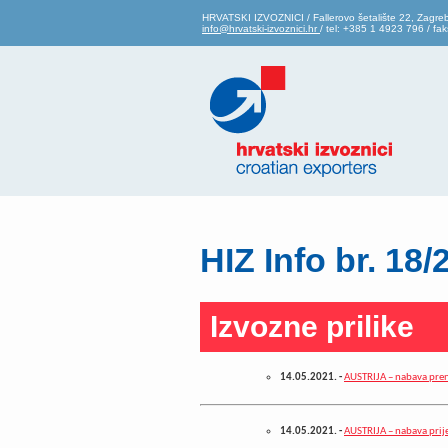
HRVATSKI IZVOZNICI / Fallerovo šetalište 22, Zagre
info@hrvatski-izvoznici.hr
/ tel: +385 1 4923 796 / f
HIZ Info br. 18/
Izvozne prilike
14.05.2021.
-
AUSTRIJA – nabava pren
14.05.2021.
-
AUSTRIJA – nabava prij