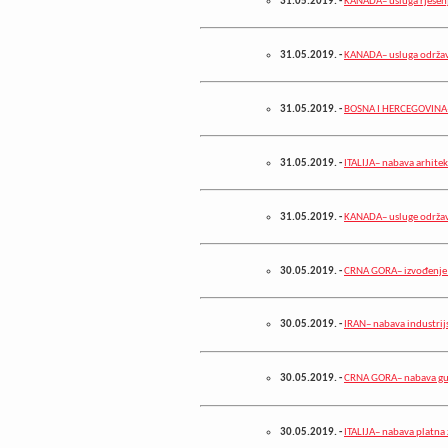
31.05.2019.
-
KANADA– usluga rješen
31.05.2019.
-
KANADA– usluga održavan
31.05.2019.
-
BOSNA I HERCEGOVINA– 
31.05.2019.
-
ITALIJA– nabava arhitek
31.05.2019.
-
KANADA– usluge održav
30.05.2019.
-
CRNA GORA– izvođenje 
30.05.2019.
-
IRAN– nabava industrijs
30.05.2019.
-
CRNA GORA– nabava gu
30.05.2019.
-
ITALIJA– nabava platna 