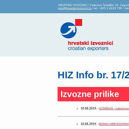
HRVATSKI IZVOZNICI / Fallerovo šetalište 22, Zagre
info@hrvatski-izvoznici.hr
/ tel: +385 1 4923 796 / f
HIZ Info br. 17/
Izvozne prilike
10.06.2019.
-
SLOVENIJA – nabava po
10.06.2019.
-
BOSNA I HERCEGOVINA – 