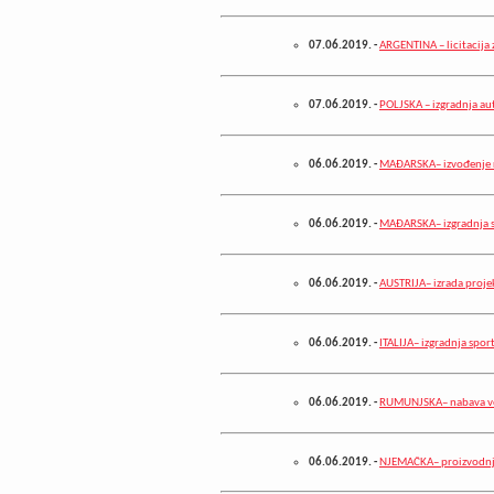
07.06.2019.
-
ARGENTINA – licitacija 
07.06.2019.
-
POLJSKA – izgradnja au
06.06.2019.
-
MAĐARSKA– izvođenje r
06.06.2019.
-
MAĐARSKA– izgradnja 
06.06.2019.
-
AUSTRIJA– izrada proje
06.06.2019.
-
ITALIJA– izgradnja spor
06.06.2019.
-
RUMUNJSKA– nabava vo
06.06.2019.
-
NJEMAČKA– proizvodnja