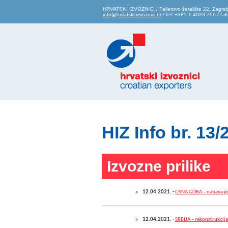
HRVATSKI IZVOZNICI / Fallerovo šetalište 22, Zagre
info@hrvatski-izvoznici.hr
/ tel: +385 1 4923 796 / f
HIZ Info br. 13/
Izvozne prilike
12.04.2021.
-
CRNA GORA – nabava g
12.04.2021.
-
SRBIJA – rekonstrukcij