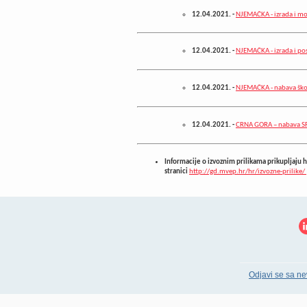
12.04.2021.
-
NJEMAČKA - izrada i mo
12.04.2021.
-
NJEMAČKA - izrada i pos
12.04.2021.
-
NJEMAČKA - nabava ško
12.04.2021.
-
CRNA GORA – nabava SF
Informacije o izvoznim prilikama prikupljaju h
stranici
http://gd.mvep.hr/hr/izvozne-prilike/
Odjavi se sa ne