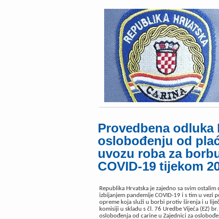
Provedbena odluka 
oslobođenju od plaća
uvozu roba za borbu
COVID-19 tijekom 20
Republika Hrvatska je zajedno sa svim ostali
izbijanjem pandemije COVID-19 i s tim u vezi p
opreme koja služi u borbi protiv širenja i u l
komisiji u skladu s čl. 76 Uredbe Vijeća (EZ) 
oslobođenja od carine u Zajednici za oslobođen