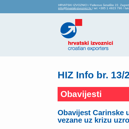
HRVATSKI IZVOZNICI / Fallerovo šetalište 22, Zagre
info@hrvatski-izvoznici.hr
/ tel: +385 1 4923 796 / f
HIZ Info br. 13/
Obavijesti
Obavijest Carinske 
vezane uz krizu uz