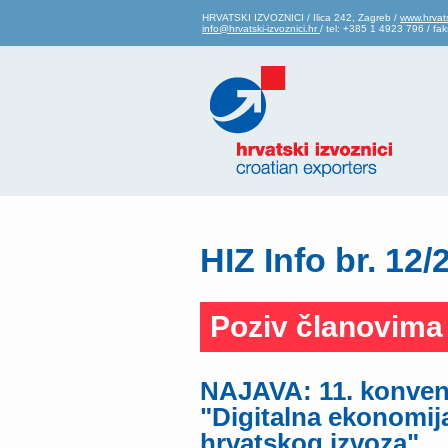
HRVATSKI IZVOZNICI / Ilica 242, Zagreb /
www.hrvats
info@hrvatski-izvoznici.hr
/ tel: +385 1 4923 796 / f
HIZ Info br. 12/
Poziv članovima
NAJAVA: 11. konvenc
"Digitalna ekonomij
hrvatskog izvoza"