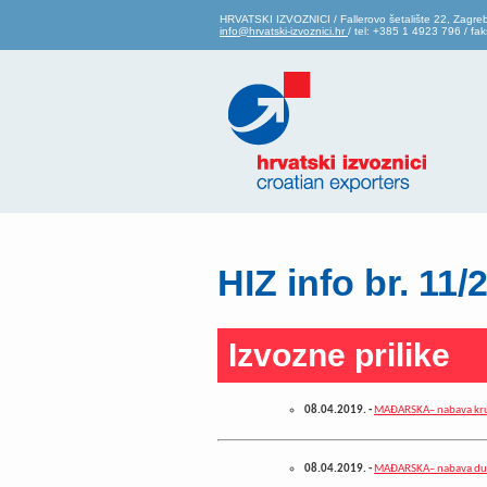
HRVATSKI IZVOZNICI / Fallerovo šetalište 22, Zagre
info@hrvatski-izvoznici.hr
/ tel: +385 1 4923 796 / f
HIZ info br. 11/
Izvozne prilike
08.04.2019.
-
MAĐARSKA– nabava krušn
08.04.2019.
-
MAĐARSKA– nabava dub