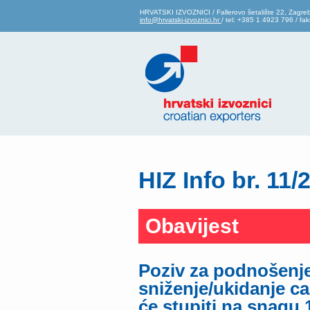
HRVATSKI IZVOZNICI / Fallerovo šetalište 22, Zagre
info@hrvatski-izvoznici.hr
/ tel: +385 1 4923 796 / f
HIZ Info br. 11/
Obavijest
Poziv za podnošenje
sniženje/ukidanje ca
će stupiti na snagu 