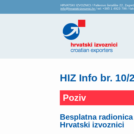
HRVATSKI IZVOZNICI / Fallerovo šetalište 22, Zagre
info@hrvatski-izvoznici.hr
/ tel: +385 1 4923 796 / f
HIZ Info br. 10/
Poziv
Besplatna radionica
Hrvatski izvoznici