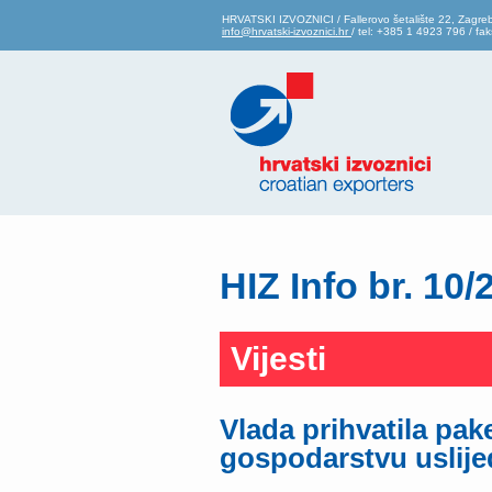
HRVATSKI IZVOZNICI / Fallerovo šetalište 22, Zagre
info@hrvatski-izvoznici.hr
/ tel: +385 1 4923 796 / f
HIZ Info br. 10/
Vijesti
Vlada prihvatila pa
gospodarstvu uslije