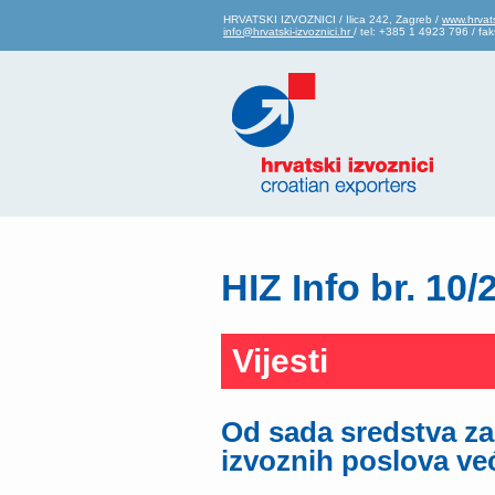
HRVATSKI IZVOZNICI / Ilica 242, Zagreb /
www.hrvats
info@hrvatski-izvoznici.hr
/ tel: +385 1 4923 796 / f
HIZ Info br. 10/
Vijesti
Od sada sredstva za
izvoznih poslova ve