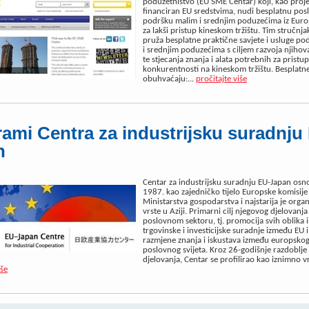
poduzetništvo (EU SME Centar) koji, kao proj
financiran EU sredstvima, nudi besplatnu pos
podršku malim i srednjim poduzećima iz Euro
za lakši pristup kineskom tržištu. Tim stručnj
pruža besplatne praktične savjete i usluge p
i srednjim poduzećima s ciljem razvoja njihov
te stjecanja znanja i alata potrebnih za pristu
konkurentnosti na kineskom tržištu. Besplatn
obuhvaćaju:...
pročitajte više
ami Centra za industrijsku suradnju
n
Centar za industrijsku suradnju EU-Japan osn
1987. kao zajedničko tijelo Europske komisije
Ministarstva gospodarstva i najstarija je organ
vrste u Aziji. Primarni cilj njegovog djelovanja
poslovnom sektoru, tj. promocija svih oblika i
trgovinske i investicijske suradnje između EU i
razmjene znanja i iskustava između europskog
poslovnog svijeta. Kroz 26-godišnje razdoblje
djelovanja, Centar se profilirao kao iznimno vr
iše