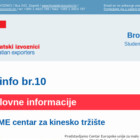
OZNICI / Ilica 242, Zagreb /
www.hrvatski-izvoznici.hr
/
Email se ne prikazuje pra
izvoznici.hr
/ tel: +385 1 4923 796 / faks: +385 1 4923 797
Pogledajte ga u vašem 
Bro
Studen
info br.10
lovne informacije
E centar za kinesko tržište
Predstavljamo Centar Europske unije za malo 