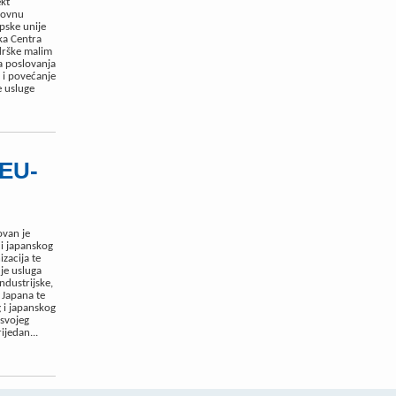
ekt
lovnu
pske unije
aka Centra
odrške malim
a poslovanja
p i povećanje
e usluge
 EU-
ovan je
 i japanskog
izacija te
 je usluga
ndustrijske,
 Japana te
 i japanskog
 svojeg
ijedan...