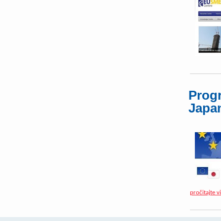
Progr
Japa
pročitajte v