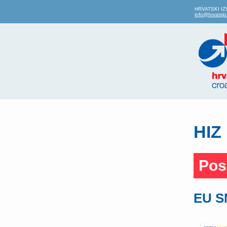
HRVATSKI IZV
info@hrvatski-
HIZ 
Pos
EU SM