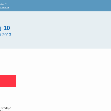
vilno?
browseru
.
j 10
i 2013.
i srednje